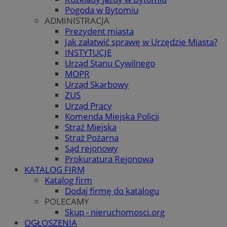
Pogoda w Bytomiu
ADMINISTRACJA
Prezydent miasta
Jak załatwić sprawę w Urzędzie Miasta?
INSTYTUCJE
Urząd Stanu Cywilnego
MOPR
Urząd Skarbowy
ZUS
Urząd Pracy
Komenda Miejska Policji
Straż Miejska
Straż Pożarna
Sąd rejonowy
Prokuratura Rejonowa
KATALOG FIRM
Katalog firm
Dodaj firmę do katalogu
POLECAMY
Skup - nieruchomosci.org
OGŁOSZENIA