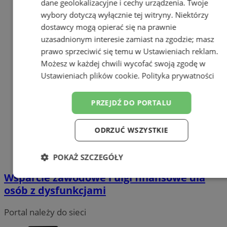
dane geolokalizacyjne i cechy urządzenia. Twoje
wybory dotyczą wyłącznie tej witryny. Niektórzy
dostawcy mogą opierać się na prawnie
uzasadnionym interesie zamiast na zgodzie; masz
prawo sprzeciwić się temu w
Ustawieniach reklam
.
Możesz w każdej chwili wycofać swoją zgodę w
Ustawieniach plików cookie
.
Polityka prywatności
PRZEJDŹ DO PORTALU
ODRZUĆ WSZYSTKIE
POKAŻ SZCZEGÓŁY
Wsparcie zawodowe i ulgi finansowe dla
Niezbędne
Wydajność
Targetowanie
osób z dysfunkcjami
Portal należy do sieci
Funkcjonalność
Niesklasyfikowane