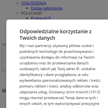
OGŁOSZENIA
Dodaj ogłoszenie
POLECAMY
Protocol IT
Pracuj.pl - praca w Bytomiu
REKLAMA
Odpowiedzialne korzystanie z
WSPÓŁPRACA
Twoich danych
My i nasi partnerzy używamy plików cookie i
podobnych technologii do przechowywania i
uzyskiwania dostępu do informacji na Twoim
urządzeniu oraz do przetwarzania danych
osobowych, takich jak Twój adres IP, unikalne
identyfikatory i dane przeglądania, w celu
Tag: ulgi finansowe
wyświetlania spersonalizowanych reklam i treści,
pomiaru reklam i treści, analizy odbiorców oraz
ulgi finansowe (1)
ulepszania usług.
Dostawcy stron trzecich (1913)
mogą również przetwarzać Twoje dane w tych i
innych celach, w tym wykorzystywać precyzyjne