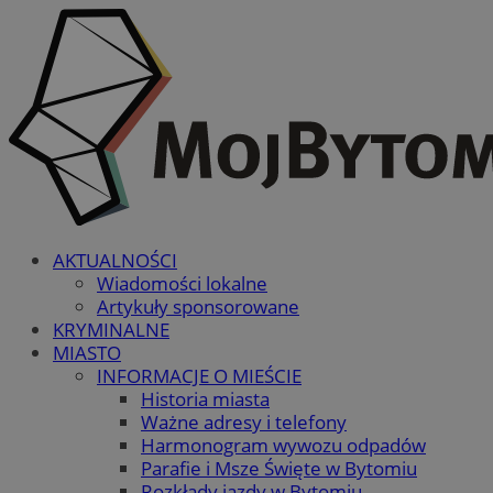
AKTUALNOŚCI
Wiadomości lokalne
Artykuły sponsorowane
KRYMINALNE
MIASTO
INFORMACJE O MIEŚCIE
Historia miasta
Ważne adresy i telefony
Harmonogram wywozu odpadów
Parafie i Msze Święte w Bytomiu
Rozkłady jazdy w Bytomiu