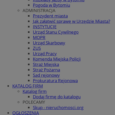
Pogoda w Bytomiu
ADMINISTRACJA
Prezydent miasta
Jak załatwić sprawę w Urzędzie Miasta?
INSTYTUCJE
Urząd Stanu Cywilnego
MOPR
Urząd Skarbowy
ZUS
Urząd Pracy
Komenda Miejska Policji
Straż Miejska
Straż Pożarna
Sąd rejonowy
Prokuratura Rejonowa
KATALOG FIRM
Katalog firm
Dodaj firmę do katalogu
POLECAMY
Skup - nieruchomosci.org
OGŁOSZENIA