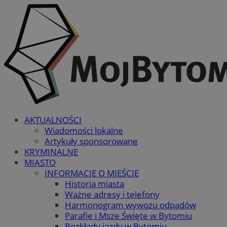
AKTUALNOŚCI
Wiadomości lokalne
Artykuły sponsorowane
KRYMINALNE
MIASTO
INFORMACJE O MIEŚCIE
Historia miasta
Ważne adresy i telefony
Harmonogram wywozu odpadów
Parafie i Msze Święte w Bytomiu
Rozkłady jazdy w Bytomiu