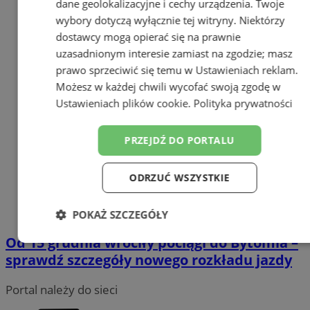
dane geolokalizacyjne i cechy urządzenia. Twoje
wybory dotyczą wyłącznie tej witryny. Niektórzy
dostawcy mogą opierać się na prawnie
uzasadnionym interesie zamiast na zgodzie; masz
prawo sprzeciwić się temu w
Ustawieniach reklam
.
Możesz w każdej chwili wycofać swoją zgodę w
Ustawieniach plików cookie
.
Polityka prywatności
PRZEJDŹ DO PORTALU
ODRZUĆ WSZYSTKIE
POKAŻ SZCZEGÓŁY
Od 15 grudnia wróciły pociągi do Bytomia –
Niezbędne
Wydajność
Targetowanie
sprawdź szczegóły nowego rozkładu jazdy
Portal należy do sieci
Funkcjonalność
Niesklasyfikowane