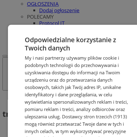
OGŁOSZENIA
Dodaj ogłoszenie
POLECAMY
Protocol IT
Pracuj.pl - praca w Bytomiu
REKLAMA
Odpowiedzialne korzystanie z
WSPÓŁPRACA
Twoich danych
My i nasi partnerzy używamy plików cookie i
podobnych technologii do przechowywania i
uzyskiwania dostępu do informacji na Twoim
urządzeniu oraz do przetwarzania danych
osobowych, takich jak Twój adres IP, unikalne
identyfikatory i dane przeglądania, w celu
Tag: transport Śląsk
wyświetlania spersonalizowanych reklam i treści,
pomiaru reklam i treści, analizy odbiorców oraz
transport Śląsk (1)
ulepszania usług.
Dostawcy stron trzecich (1913)
mogą również przetwarzać Twoje dane w tych i
innych celach, w tym wykorzystywać precyzyjne