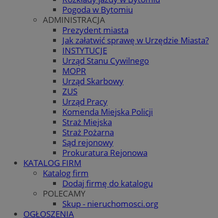
Pogoda w Bytomiu
ADMINISTRACJA
Prezydent miasta
Jak załatwić sprawę w Urzędzie Miasta?
INSTYTUCJE
Urząd Stanu Cywilnego
MOPR
Urząd Skarbowy
ZUS
Urząd Pracy
Komenda Miejska Policji
Straż Miejska
Straż Pożarna
Sąd rejonowy
Prokuratura Rejonowa
KATALOG FIRM
Katalog firm
Dodaj firmę do katalogu
POLECAMY
Skup - nieruchomosci.org
OGŁOSZENIA