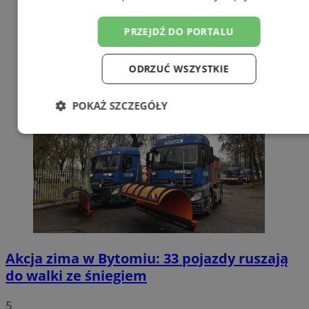
PRZEJDŹ DO PORTALU
ODRZUĆ WSZYSTKIE
POKAŻ SZCZEGÓŁY
Niezbędne
Wydajność
Targetowanie
Funkcjonalność
Niesklasyfikowane
Akcja zima w Bytomiu: 33 pojazdy ruszają
do walki ze śniegiem
Niezbędne
Wydajność
Targetowanie
5
Funkcjonalność
Niesklasyfikowane