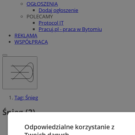
OGŁOSZENIA
Dodaj ogłoszenie
POLECAMY
Protocol IT
Pracuj.pl - praca w Bytomiu
REKLAMA
WSPÓŁPRACA
Tag: Śnieg
Śnieg (2)
Odpowiedzialne korzystanie z