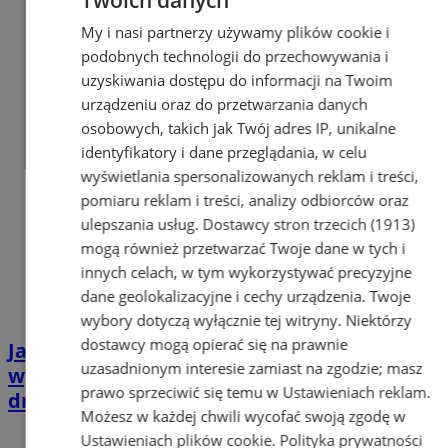
Twoich danych
My i nasi partnerzy używamy plików cookie i
podobnych technologii do przechowywania i
uzyskiwania dostępu do informacji na Twoim
urządzeniu oraz do przetwarzania danych
osobowych, takich jak Twój adres IP, unikalne
identyfikatory i dane przeglądania, w celu
wyświetlania spersonalizowanych reklam i treści,
pomiaru reklam i treści, analizy odbiorców oraz
ulepszania usług.
Dostawcy stron trzecich (1913)
mogą również przetwarzać Twoje dane w tych i
innych celach, w tym wykorzystywać precyzyjne
dane geolokalizacyjne i cechy urządzenia. Twoje
wybory dotyczą wyłącznie tej witryny. Niektórzy
dostawcy mogą opierać się na prawnie
Jazda zaśnieżonym samochodem to
uzasadnionym interesie zamiast na zgodzie; masz
wykroczenie. Zadbaj o bezpieczeństwo na
prawo sprzeciwić się temu w
Ustawieniach reklam
.
drodze
Możesz w każdej chwili wycofać swoją zgodę w
Ustawieniach plików cookie
.
Polityka prywatności