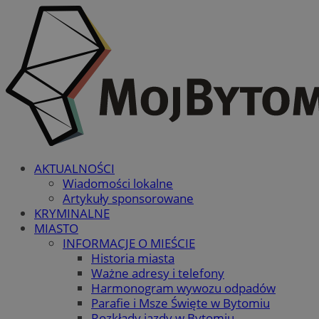
AKTUALNOŚCI
Wiadomości lokalne
Artykuły sponsorowane
KRYMINALNE
MIASTO
INFORMACJE O MIEŚCIE
Historia miasta
Ważne adresy i telefony
Harmonogram wywozu odpadów
Parafie i Msze Święte w Bytomiu
Rozkłady jazdy w Bytomiu