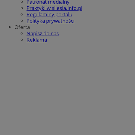
Patronat medialny
Praktyki w silesia.info.pl
Regulaminy portalu
Polityka prywatności
Oferta
Napisz do nas
Reklama
Google Privacy Policy
CookieScriptConsent
4 tygodnie 2 dni
CookieScript
mojbytom.pl