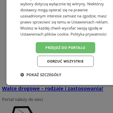
wybory dotyczą wyłącznie tej witryny. Niektórzy
dostawcy mogą opierać się na prawnie
uzasadnionym interesie zamiast na zgodzie; masz
prawo sprzeciwić się temu w
Ustawieniach reklam
.
Możesz w każdej chwili wycofać swoją zgodę w
Ustawieniach plików cookie
.
Polityka prywatności
PRZEJDŹ DO PORTALU
ODRZUĆ WSZYSTKIE
POKAŻ SZCZEGÓŁY
Niezbędne
Wydajność
Targetowanie
Walce drogowe – rodzaje i zastosowania!
Portal należy do sieci
Funkcjonalność
Niesklasyfikowane