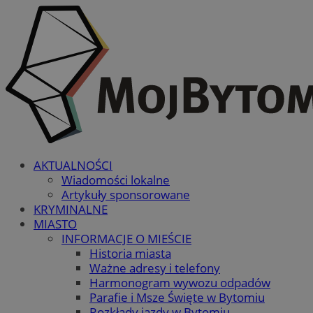
AKTUALNOŚCI
Wiadomości lokalne
Artykuły sponsorowane
KRYMINALNE
MIASTO
INFORMACJE O MIEŚCIE
Historia miasta
Ważne adresy i telefony
Harmonogram wywozu odpadów
Parafie i Msze Święte w Bytomiu
Rozkłady jazdy w Bytomiu