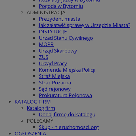
Pogoda w Bytomiu
ADMINISTRACJA
Prezydent miasta
Jak załatwić sprawę w Urzędzie Miasta?
INSTYTUCJE
Urząd Stanu Cywilnego
MOPR
Urząd Skarbowy
ZUS
Urząd Pracy
Komenda Miejska Policji
Straż Miejska
Straż Pożarna
Sąd rejonowy
Prokuratura Rejonowa
KATALOG FIRM
Katalog firm
Dodaj firmę do katalogu
POLECAMY
Skup - nieruchomosci.org
OGŁOSZENIA