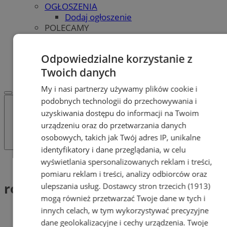
OGŁOSZENIA
Dodaj ogłoszenie
POLECAMY
Protocol IT
Pracuj.pl - praca w Bytomiu
Odpowiedzialne korzystanie z
REKLAMA
WSPÓŁPRACA
Twoich danych
My i nasi partnerzy używamy plików cookie i
podobnych technologii do przechowywania i
uzyskiwania dostępu do informacji na Twoim
urządzeniu oraz do przetwarzania danych
osobowych, takich jak Twój adres IP, unikalne
identyfikatory i dane przeglądania, w celu
wyświetlania spersonalizowanych reklam i treści,
Tag: rodzaje walców
pomiaru reklam i treści, analizy odbiorców oraz
rodzaje walców (1)
ulepszania usług.
Dostawcy stron trzecich (1913)
mogą również przetwarzać Twoje dane w tych i
innych celach, w tym wykorzystywać precyzyjne
dane geolokalizacyjne i cechy urządzenia. Twoje