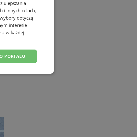
az ulepszania
 i innych celach,
 wybory dotyczą
nym interesie
sz w każdej
DO PORTALU
esklasyfikowane
ane
owanie użytkownika i
j.