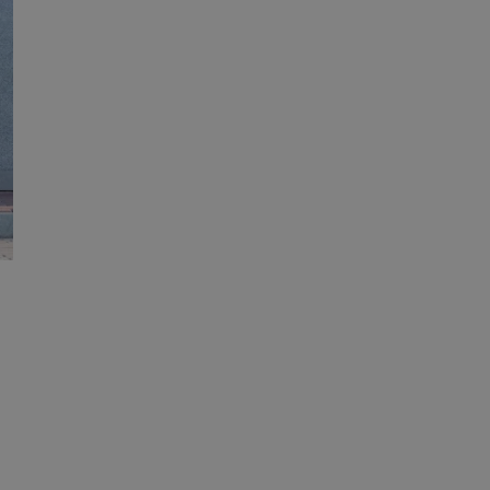
ator sesji.
ator sesji.
ator sesji.
cje o zgodzie
h dotyczących
tryny. Rejestruje
ci i ustawień
ie w kolejnych
nie musi ponownie
 zwiększa wygodę i
ych.
usługę Cookie-
rencji dotyczących
est to konieczne,
działał poprawnie.
wywania
Opis
waniem Microsoft