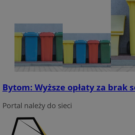
Nazwa
SessID
QeSessID
MvSessID
VISITOR_PRIVACY_
Bytom: Wyższe opłaty za brak s
CookieScriptConse
Portal należy do sieci
Nazwa
Nazwa
ustat_X0xfqtibku3
Nazwa
openstat_njalceuxw
_clsk