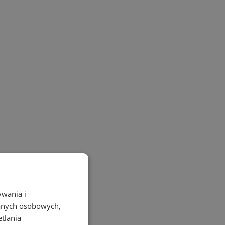
ywania i
danych osobowych,
etlania