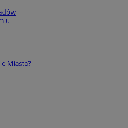
adów
omiu
ie Miasta?