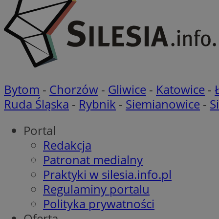
__gads
ustat_geX0nbp6rXf
openstat_7lvv2pj2f
FCCDCF
IDE
ustat_mtdvkXhXi15
ustat_4kmuedXpn
__eoi
ustat_9cqy0z1rXbb
__Secure-
ustat_1dtrlafysd6c
ROLLOUT_TOKEN
Bytom
-
Chorzów
-
Gliwice
-
Katowice
-
_clck
ustat_i73X2erXxzt
Ruda Śląska
-
Rybnik
-
Siemianowice
-
S
ustat_xb0w4bmX0c
__gpi
SM
ustat_gp2je732q8z
Portal
ustat_b5edczww77
Redakcja
MUID
ustat_vul69yjwn41
Patronat medialny
_ga
ustat_1Xgp7t6wbtr
Praktyki w silesia.info.pl
ustat_Xr6e69X7acd
Regulaminy portalu
ANONCHK
ustat_ta0sug6gbt11
Polityka prywatności
__Secure-YNID
Oferta