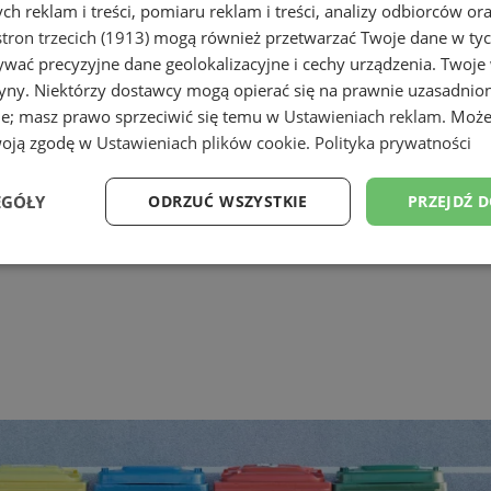
h reklam i treści, pomiaru reklam i treści, analizy odbiorców or
tron trzecich (1913)
mogą również przetwarzać Twoje dane w tych
wać precyzyjne dane geolokalizacyjne i cechy urządzenia. Twoje
tryny. Niektórzy dostawcy mogą opierać się na prawnie uzasadnio
ie; masz prawo sprzeciwić się temu w
Ustawieniach reklam
. Może
woją zgodę w
Ustawieniach plików cookie
.
Polityka prywatności
EGÓŁY
ODRZUĆ WSZYSTKIE
PRZEJDŹ 
Wydajność
Targetowanie
Funkcjonalność
Ni
ezbędne
Wydajność
Targetowanie
Funkcjonalność
Niesklasyfikow
ie umożliwiają korzystanie z podstawowych funkcji strony internetowej, takich jak log
Bez niezbędnych plików cookie nie można prawidłowo korzystać ze strony internetowe