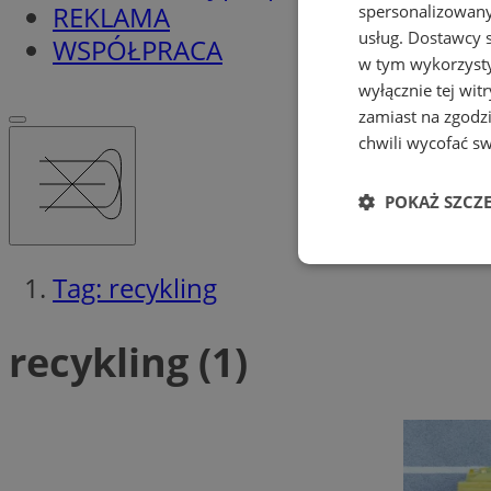
REKLAMA
spersonalizowanyc
usług.
Dostawcy s
WSPÓŁPRACA
w tym wykorzysty
wyłącznie tej wi
zamiast na zgodz
chwili wycofać s
POKAŻ SZCZ
Niezbędne
Tag: recykling
recykling (1)
Ni
Niezbędne pliki cook
zarządzanie kontem. 