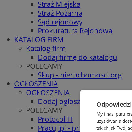
Straż Miejska
Straż Pożarna
Sąd rejonowy
Prokuratura Rejonowa
KATALOG FIRM
Katalog firm
Dodaj firmę do katalogu
POLECAMY
Skup - nieruchomosci.org
OGŁOSZENIA
OGŁOSZENIA
Dodaj ogłoszenie
Odpowiedzia
POLECAMY
My i nasi partne
Protocol IT
uzyskiwania dost
Pracuj.pl - praca w Bytomiu
takich jak Twój a