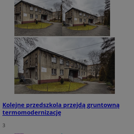
Kolejne przedszkola przejdą gruntowną
termomodernizację
3