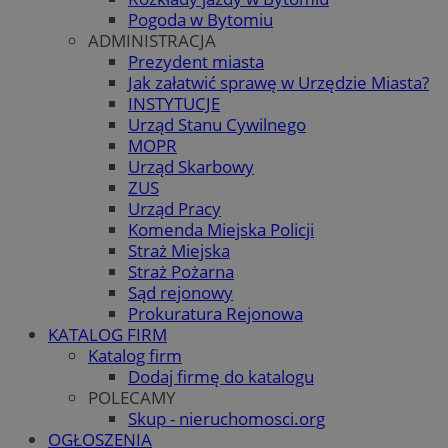
Pogoda w Bytomiu
ADMINISTRACJA
Prezydent miasta
Jak załatwić sprawę w Urzędzie Miasta?
INSTYTUCJE
Urząd Stanu Cywilnego
MOPR
Urząd Skarbowy
ZUS
Urząd Pracy
Komenda Miejska Policji
Straż Miejska
Straż Pożarna
Sąd rejonowy
Prokuratura Rejonowa
KATALOG FIRM
Katalog firm
Dodaj firmę do katalogu
POLECAMY
Skup - nieruchomosci.org
OGŁOSZENIA