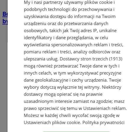
My i nasi partnerzy używamy plików cookie i
podobnych technologii do przechowywania i
Bezpieczne ferie. Policjanci odwiedzili
uzyskiwania dostępu do informacji na Twoim
bytomskie przedszkole!
urządzeniu oraz do przetwarzania danych
osobowych, takich jak Twój adres IP, unikalne
identyfikatory i dane przeglądania, w celu
wyświetlania spersonalizowanych reklam i treści,
pomiaru reklam i treści, analizy odbiorców oraz
ulepszania usług.
Dostawcy stron trzecich (1913)
mogą również przetwarzać Twoje dane w tych i
innych celach, w tym wykorzystywać precyzyjne
dane geolokalizacyjne i cechy urządzenia. Twoje
wybory dotyczą wyłącznie tej witryny. Niektórzy
dostawcy mogą opierać się na prawnie
uzasadnionym interesie zamiast na zgodzie; masz
prawo sprzeciwić się temu w
Ustawieniach reklam
.
Możesz w każdej chwili wycofać swoją zgodę w
Ustawieniach plików cookie
.
Polityka prywatności