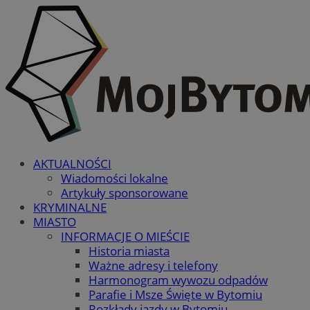
AKTUALNOŚCI
Wiadomości lokalne
Artykuły sponsorowane
KRYMINALNE
MIASTO
INFORMACJE O MIEŚCIE
Historia miasta
Ważne adresy i telefony
Harmonogram wywozu odpadów
Parafie i Msze Święte w Bytomiu
Rozkłady jazdy w Bytomiu