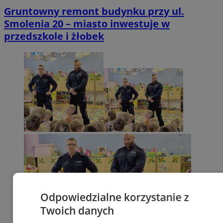
Gruntowny remont budynku przy ul.
Smolenia 20 – miasto inwestuje w
przedszkole i żłobek
Odpowiedzialne korzystanie z
Twoich danych