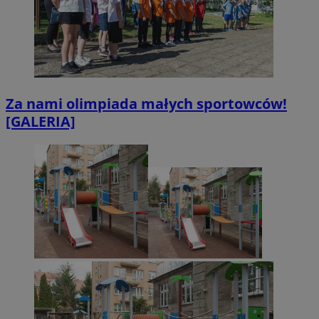
Google Privacy Policy
Za nami olimpiada małych sportowców!
[GALERIA]
CookieScriptConsent
4 tygodnie 2 dni
CookieScript
mojbytom.pl