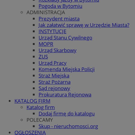
Pogoda w Bytomiu
ADMINISTRACJA
Prezydent miasta
Jak załatwić sprawę w Urzędzie Miasta?
INSTYTUCJE
Urząd Stanu Cywilnego
MOPR
Urząd Skarbowy
ZUS
Urząd Pracy
Komenda Miejska Policji
Straż Miejska
Straż Pożarna
Sąd rejonowy
Prokuratura Rejonowa
KATALOG FIRM
Katalog firm
Dodaj firmę do katalogu
POLECAMY
Skup - nieruchomosci.org
OGŁOSZENIA