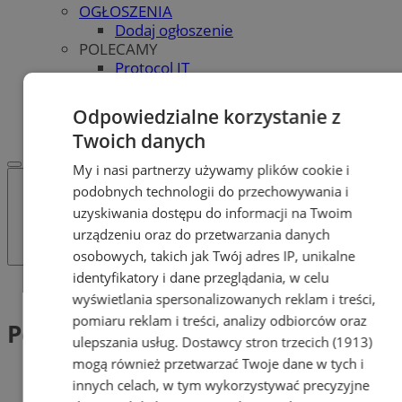
OGŁOSZENIA
Dodaj ogłoszenie
POLECAMY
Protocol IT
Pracuj.pl - praca w Bytomiu
REKLAMA
Odpowiedzialne korzystanie z
WSPÓŁPRACA
Twoich danych
My i nasi partnerzy używamy plików cookie i
podobnych technologii do przechowywania i
uzyskiwania dostępu do informacji na Twoim
urządzeniu oraz do przetwarzania danych
osobowych, takich jak Twój adres IP, unikalne
identyfikatory i dane przeglądania, w celu
Tag: Powiatowy Urząd Pracy
wyświetlania spersonalizowanych reklam i treści,
pomiaru reklam i treści, analizy odbiorców oraz
Powiatowy Urząd Pracy (1)
ulepszania usług.
Dostawcy stron trzecich (1913)
mogą również przetwarzać Twoje dane w tych i
innych celach, w tym wykorzystywać precyzyjne