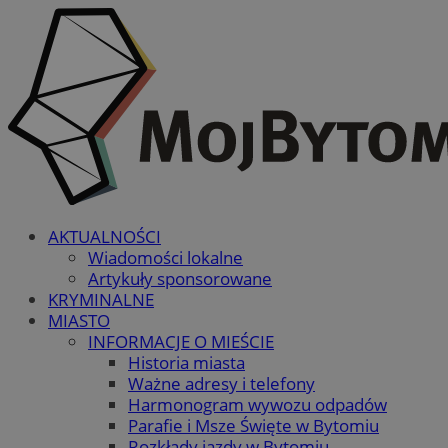
AKTUALNOŚCI
Wiadomości lokalne
Artykuły sponsorowane
KRYMINALNE
MIASTO
INFORMACJE O MIEŚCIE
Historia miasta
Ważne adresy i telefony
Harmonogram wywozu odpadów
Parafie i Msze Święte w Bytomiu
Rozkłady jazdy w Bytomiu