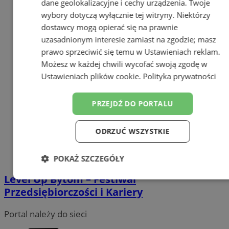
dane geolokalizacyjne i cechy urządzenia. Twoje
wybory dotyczą wyłącznie tej witryny. Niektórzy
dostawcy mogą opierać się na prawnie
uzasadnionym interesie zamiast na zgodzie; masz
prawo sprzeciwić się temu w
Ustawieniach reklam
.
Możesz w każdej chwili wycofać swoją zgodę w
Ustawieniach plików cookie
.
Polityka prywatności
PRZEJDŹ DO PORTALU
ODRZUĆ WSZYSTKIE
POKAŻ SZCZEGÓŁY
Level Up Bytom – Festiwal
Niezbędne
Wydajność
Targetowanie
Przedsiębiorczości i Kariery
Portal należy do sieci
Funkcjonalność
Niesklasyfikowane