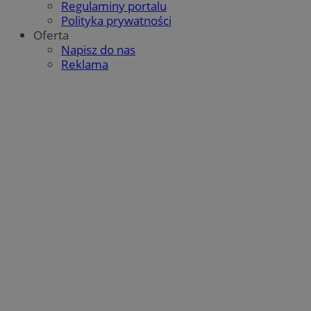
Regulaminy portalu
Polityka prywatności
Oferta
Napisz do nas
Reklama
CookieScriptConsent
4 tygodnie 2 dni
CookieScript
mojbytom.pl