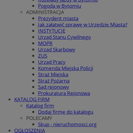
Pogoda w Bytomiu
ADMINISTRACJA
Prezydent miasta
Jak załatwić sprawę w Urzędzie Miasta?
INSTYTUCJE
Urząd Stanu Cywilnego
MOPR
Urząd Skarbowy
ZUS
Urząd Pracy
Komenda Miejska Policji
Straż Miejska
Straż Pożarna
Sąd rejonowy
Prokuratura Rejonowa
KATALOG FIRM
Katalog firm
Dodaj firmę do katalogu
POLECAMY
Skup - nieruchomosci.org
OGŁOSZENIA