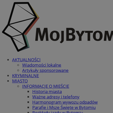
AKTUALNOŚCI
Wiadomości lokalne
Artykuły sponsorowane
KRYMINALNE
MIASTO
INFORMACJE O MIEŚCIE
Historia miasta
Ważne adresy i telefony
Harmonogram wywozu odpadów
Parafie i Msze Święte w Bytomiu
Rozkłady jazdy w Bytomiu