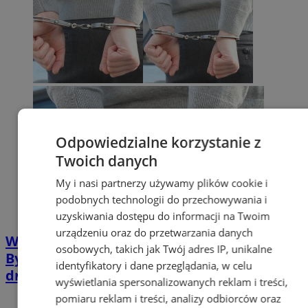
Odpowiedzialne korzystanie z
Twoich danych
My i nasi partnerzy używamy plików cookie i
podobnych technologii do przechowywania i
uzyskiwania dostępu do informacji na Twoim
urządzeniu oraz do przetwarzania danych
Walka z przestępczością narkotykową w
osobowych, takich jak Twój adres IP, unikalne
Bytomiu trwa! 9 osób zatrzymanych w dwa
identyfikatory i dane przeglądania, w celu
dni
wyświetlania spersonalizowanych reklam i treści,
pomiaru reklam i treści, analizy odbiorców oraz