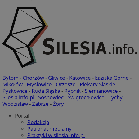
QeSessID
mojbytom.pl
1 rok
MvSessID
mojbytom.pl
1 rok
VISITOR_PRIVACY_METADATA
5 miesięcy 4
YouTube
tygodnie
.youtube.com
Bytom
-
Chorzów
-
Gliwice
-
Katowice
-
Łaziska Górne
-
Mikołów
-
Mysłowice
-
Orzesze
-
Piekary Śląskie
-
Pyskowice
-
Ruda Śląska
-
Rybnik
-
Siemianowice
-
Silesia.info.pl
-
Sosnowiec
-
Świętochłowice
-
Tychy
-
Wodzisław
-
Zabrze
-
Żory
Portal
Redakcja
Google Privacy Policy
Patronat medialny
Praktyki w silesia.info.pl