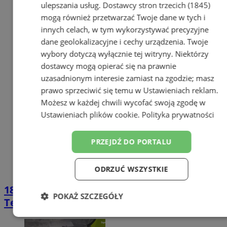
ulepszania usług.
Dostawcy stron trzecich (1845)
mogą również przetwarzać Twoje dane w tych i
innych celach, w tym wykorzystywać precyzyjne
dane geolokalizacyjne i cechy urządzenia. Twoje
wybory dotyczą wyłącznie tej witryny. Niektórzy
dostawcy mogą opierać się na prawnie
uzasadnionym interesie zamiast na zgodzie; masz
prawo sprzeciwić się temu w
Ustawieniach reklam
.
Możesz w każdej chwili wycofać swoją zgodę w
Ustawieniach plików cookie
.
Polityka prywatności
PRZEJDŹ DO PORTALU
ODRZUĆ WSZYSTKIE
18-latek w mieszkaniu posiadał narkotyki.
POKAŻ SZCZEGÓŁY
Teraz grozi mu więzienie
Niezbędne
Wydajność
Targetowanie