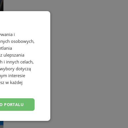
ywania i
danych osobowych,
etlania
az ulepszania
 i innych celach,
 wybory dotyczą
nym interesie
azdy
sz w każdej
DO PORTALU
esklasyfikowane