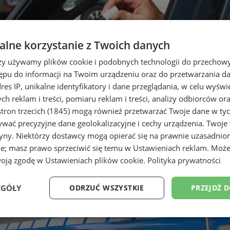
lne korzystanie z Twoich danych
rzy używamy plików cookie i podobnych technologii do przechow
ępu do informacji na Twoim urządzeniu oraz do przetwarzania 
dres IP, unikalne identyfikatory i dane przeglądania, w celu wyświ
h reklam i treści, pomiaru reklam i treści, analizy odbiorców or
tron trzecich (1845)
mogą również przetwarzać Twoje dane w tych
wać precyzyjne dane geolokalizacyjne i cechy urządzenia. Twoje
tryny. Niektórzy dostawcy mogą opierać się na prawnie uzasadnio
u. Siedem osób straciło prawo j
ie; masz prawo sprzeciwić się temu w
Ustawieniach reklam
. Może
woją zgodę w
Ustawieniach plików cookie
.
Polityka prywatności
EGÓŁY
ODRZUĆ WSZYSTKIE
PRZEJDŹ 
Wydajność
Targetowanie
Funkcjonalność
Ni