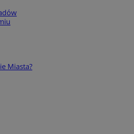
adów
omiu
ie Miasta?