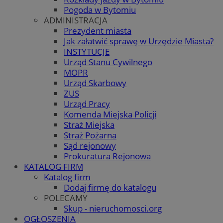
Pogoda w Bytomiu
ADMINISTRACJA
Prezydent miasta
Jak załatwić sprawę w Urzędzie Miasta?
INSTYTUCJE
Urząd Stanu Cywilnego
MOPR
Urząd Skarbowy
ZUS
Urząd Pracy
Komenda Miejska Policji
Straż Miejska
Straż Pożarna
Sąd rejonowy
Prokuratura Rejonowa
KATALOG FIRM
Katalog firm
Dodaj firmę do katalogu
POLECAMY
Skup - nieruchomosci.org
OGŁOSZENIA