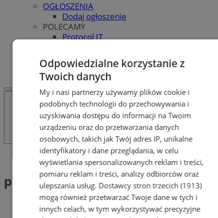
OGŁOSZENIA
Dodaj ogłoszenie
POLECAMY
Protocol IT
Pracuj.pl - praca w Bytomiu
REKLAMA
Odpowiedzialne korzystanie z
WSPÓŁPRACA
Twoich danych
My i nasi partnerzy używamy plików cookie i
podobnych technologii do przechowywania i
uzyskiwania dostępu do informacji na Twoim
urządzeniu oraz do przetwarzania danych
osobowych, takich jak Twój adres IP, unikalne
identyfikatory i dane przeglądania, w celu
Tag: piłkarze wodni bytom
wyświetlania spersonalizowanych reklam i treści,
pomiaru reklam i treści, analizy odbiorców oraz
piłkarze wodni bytom (1)
ulepszania usług.
Dostawcy stron trzecich (1913)
mogą również przetwarzać Twoje dane w tych i
innych celach, w tym wykorzystywać precyzyjne