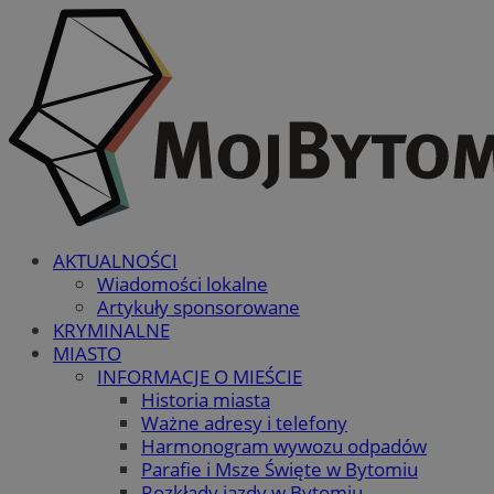
AKTUALNOŚCI
Wiadomości lokalne
Artykuły sponsorowane
KRYMINALNE
MIASTO
INFORMACJE O MIEŚCIE
Historia miasta
Ważne adresy i telefony
Harmonogram wywozu odpadów
Parafie i Msze Święte w Bytomiu
Rozkłady jazdy w Bytomiu