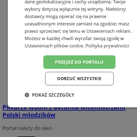
dane geolokalizacyjne i cechy urządzenia. Twoje
wybory dotyczą wyłącznie tej witryny. Niektórzy
dostawcy mogą opierać się na prawnie
uzasadnionym interesie zamiast na zgodzie; masz
prawo sprzeciwić się temu w
Ustawieniach reklam
.
Możesz w każdej chwili wycofać swoją zgodę w
Ustawieniach plików cookie
.
Polityka prywatności
PRZEJDŹ DO PORTALU
ODRZUĆ WSZYSTKIE
POKAŻ SZCZEGÓŁY
Piłkarze wodni z Bytomia wicemistrzami
Niezbędne
Wydajność
Targetowanie
Polski młodzików
Portal należy do sieci
Funkcjonalność
Niesklasyfikowane