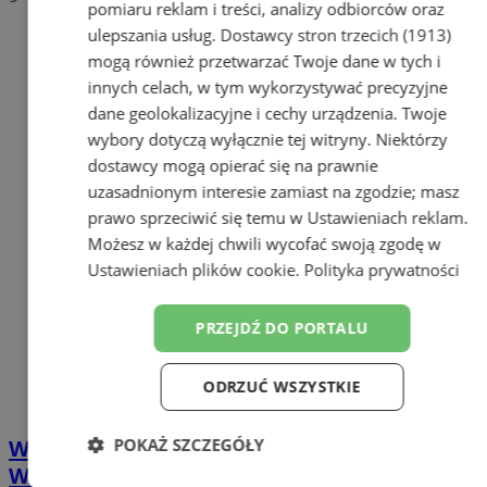
pomiaru reklam i treści, analizy odbiorców oraz
ulepszania usług.
Dostawcy stron trzecich (1913)
mogą również przetwarzać Twoje dane w tych i
innych celach, w tym wykorzystywać precyzyjne
dane geolokalizacyjne i cechy urządzenia. Twoje
wybory dotyczą wyłącznie tej witryny. Niektórzy
dostawcy mogą opierać się na prawnie
uzasadnionym interesie zamiast na zgodzie; masz
prawo sprzeciwić się temu w
Ustawieniach reklam
.
Możesz w każdej chwili wycofać swoją zgodę w
Ustawieniach plików cookie
.
Polityka prywatności
PRZEJDŹ DO PORTALU
ODRZUĆ WSZYSTKIE
POKAŻ SZCZEGÓŁY
W Parku Tiele-Wincklerów odbędą się
Warsztaty i Wystawa Żywej Rzeźby