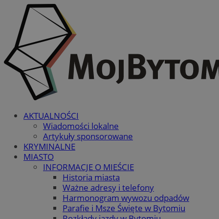
AKTUALNOŚCI
Wiadomości lokalne
Artykuły sponsorowane
KRYMINALNE
MIASTO
INFORMACJE O MIEŚCIE
Historia miasta
Ważne adresy i telefony
Harmonogram wywozu odpadów
Parafie i Msze Święte w Bytomiu
Rozkłady jazdy w Bytomiu