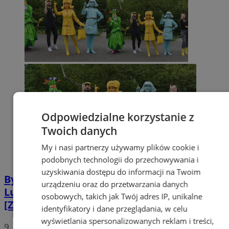
Odpowiedzialne korzystanie z
Twoich danych
My i nasi partnerzy używamy plików cookie i
podobnych technologii do przechowywania i
uzyskiwania dostępu do informacji na Twoim
Bytom zachwycony żywą rzeźbą! Teatr
urządzeniu oraz do przetwarzania danych
Lutrek wystąpił w Pałacu w Miechowicach
osobowych, takich jak Twój adres IP, unikalne
[ZDJĘCIA]
identyfikatory i dane przeglądania, w celu
wyświetlania spersonalizowanych reklam i treści,
9