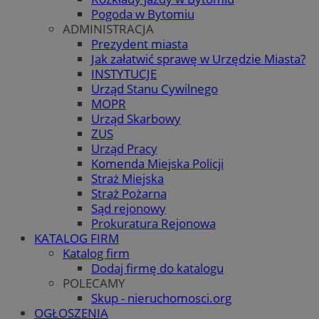
Pogoda w Bytomiu
ADMINISTRACJA
Prezydent miasta
Jak załatwić sprawę w Urzędzie Miasta?
INSTYTUCJE
Urząd Stanu Cywilnego
MOPR
Urząd Skarbowy
ZUS
Urząd Pracy
Komenda Miejska Policji
Straż Miejska
Straż Pożarna
Sąd rejonowy
Prokuratura Rejonowa
KATALOG FIRM
Katalog firm
Dodaj firmę do katalogu
POLECAMY
Skup - nieruchomosci.org
OGŁOSZENIA