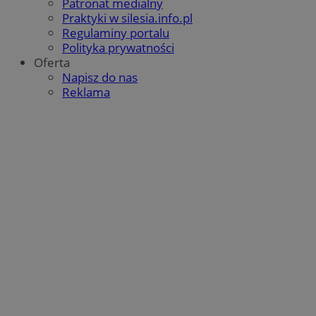
Patronat medialny
Praktyki w silesia.info.pl
Regulaminy portalu
Polityka prywatności
Oferta
Napisz do nas
Reklama
CookieScriptConsent
4 tygodnie 2 dni
CookieScript
mojbytom.pl