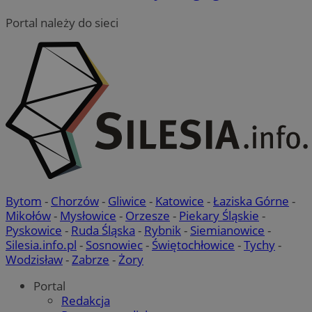
Portal należy do sieci
QeSessID
mojbytom.pl
1 rok
MvSessID
mojbytom.pl
1 rok
VISITOR_PRIVACY_METADATA
5 miesięcy 4
YouTube
tygodnie
.youtube.com
Bytom
-
Chorzów
-
Gliwice
-
Katowice
-
Łaziska Górne
-
Mikołów
-
Mysłowice
-
Orzesze
-
Piekary Śląskie
-
Pyskowice
-
Ruda Śląska
-
Rybnik
-
Siemianowice
-
Silesia.info.pl
-
Sosnowiec
-
Świętochłowice
-
Tychy
-
Wodzisław
-
Zabrze
-
Żory
Portal
Google Privacy Policy
Redakcja