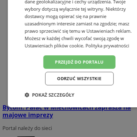
dane geolokalizacyjne i cechy urządzenia. Twoje
wybory dotyczą wyłącznie tej witryny. Niektórzy
dostawcy mogą opierać się na prawnie
uzasadnionym interesie zamiast na zgodzie; masz
prawo sprzeciwić się temu w
Ustawieniach reklam
.
Możesz w każdej chwili wycofać swoją zgodę w
Ustawieniach plików cookie
.
Polityka prywatności
PRZEJDŹ DO PORTALU
ODRZUĆ WSZYSTKIE
POKAŻ SZCZEGÓŁY
Bytom: Pałac w Miechowicach zaprasza na
Niezbędne
Wydajność
Targetowanie
majowe imprezy
Portal należy do sieci
Funkcjonalność
Niesklasyfikowane