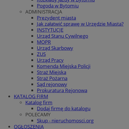
Pogoda w Bytomiu
ADMINISTRACJA
Prezydent miasta
Jak załatwić sprawę w Urzędzie Miasta?
INSTYTUCJE
Urząd Stanu Cywilnego
MOPR
Urząd Skarbowy
ZUS
Urząd Pracy
Komenda Miejska Policji
Straż Miejska
Straż Pożarna
Sąd rejonowy
Prokuratura Rejonowa
KATALOG FIRM
Katalog firm
Dodaj firmę do katalogu
POLECAMY
Skup - nieruchomosci.org
OGŁOSZENIA