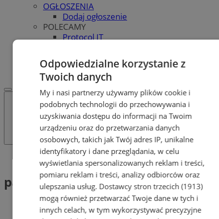
OGŁOSZENIA
Dodaj ogłoszenie
POLECAMY
Protocol IT
Pracuj.pl - praca w Bytomiu
REKLAMA
Odpowiedzialne korzystanie z
WSPÓŁPRACA
Twoich danych
My i nasi partnerzy używamy plików cookie i
podobnych technologii do przechowywania i
uzyskiwania dostępu do informacji na Twoim
urządzeniu oraz do przetwarzania danych
osobowych, takich jak Twój adres IP, unikalne
identyfikatory i dane przeglądania, w celu
Tag: pałac miechowice
wyświetlania spersonalizowanych reklam i treści,
pomiaru reklam i treści, analizy odbiorców oraz
pałac miechowice (1)
ulepszania usług.
Dostawcy stron trzecich (1913)
mogą również przetwarzać Twoje dane w tych i
innych celach, w tym wykorzystywać precyzyjne