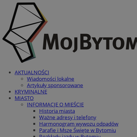
AKTUALNOŚCI
Wiadomości lokalne
Artykuły sponsorowane
KRYMINALNE
MIASTO
INFORMACJE O MIEŚCIE
Historia miasta
Ważne adresy i telefony
Harmonogram wywozu odpadów
Parafie i Msze Święte w Bytomiu
Rozkłady jazdy w Bytomiu