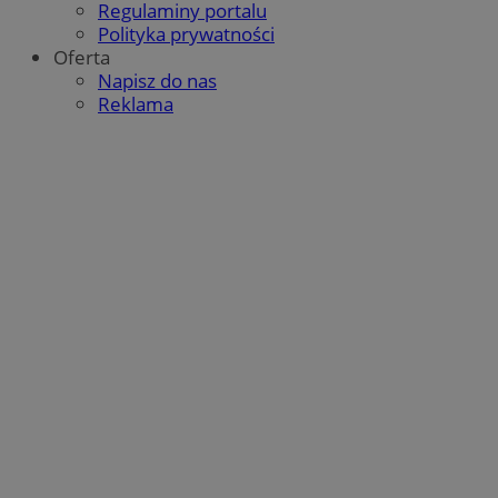
Regulaminy portalu
Polityka prywatności
Oferta
Napisz do nas
Reklama
Google Privacy Policy
CookieScriptConsent
4 tygodnie 2 dni
CookieScript
mojbytom.pl