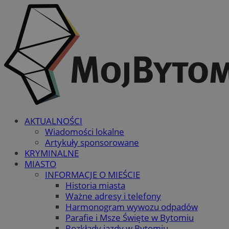
AKTUALNOŚCI
Wiadomości lokalne
Artykuły sponsorowane
KRYMINALNE
MIASTO
INFORMACJE O MIEŚCIE
Historia miasta
Ważne adresy i telefony
Harmonogram wywozu odpadów
Parafie i Msze Święte w Bytomiu
Rozkłady jazdy w Bytomiu