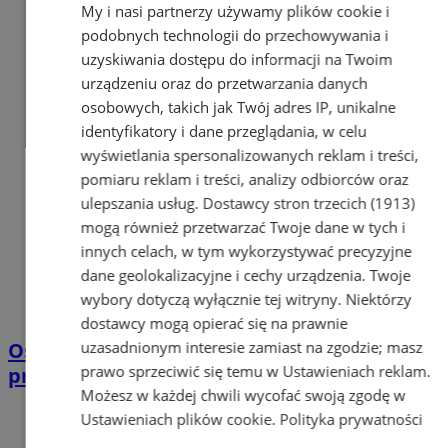
My i nasi partnerzy używamy plików cookie i
podobnych technologii do przechowywania i
uzyskiwania dostępu do informacji na Twoim
urządzeniu oraz do przetwarzania danych
osobowych, takich jak Twój adres IP, unikalne
identyfikatory i dane przeglądania, w celu
wyświetlania spersonalizowanych reklam i treści,
pomiaru reklam i treści, analizy odbiorców oraz
ulepszania usług.
Dostawcy stron trzecich (1913)
mogą również przetwarzać Twoje dane w tych i
innych celach, w tym wykorzystywać precyzyjne
dane geolokalizacyjne i cechy urządzenia. Twoje
wybory dotyczą wyłącznie tej witryny. Niektórzy
dostawcy mogą opierać się na prawnie
uzasadnionym interesie zamiast na zgodzie; masz
Oszust internetowy z Bytomia zatrzymany
prawo sprzeciwić się temu w
Ustawieniach reklam
.
przez policjantów. Grozi mu 8 lat więzienia
Możesz w każdej chwili wycofać swoją zgodę w
Ustawieniach plików cookie
.
Polityka prywatności