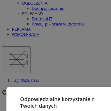
OGŁOSZENIA
Dodaj ogłoszenie
POLECAMY
Protocol IT
Pracuj.pl - praca w Bytomiu
REKLAMA
WSPÓŁPRACA
Tag: Oszustwa
Oszustwa (2)
Odpowiedzialne korzystanie z
Twoich danych