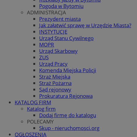
Pogoda w Bytomiu
ADMINISTRACJA
Prezydent miasta
Jak załatwić sprawę w Urzędzie Miasta?
INSTYTUCJE
Urząd Stanu Cywilnego
MOPR
Urząd Skarbowy
ZUS
Urząd Pracy
Komenda Miejska Policji
Straż Miejska
Straż Pożarna
Sąd rejonowy
Prokuratura Rejonowa
KATALOG FIRM
Katalog firm
Dodaj firmę do katalogu
POLECAMY
Skup - nieruchomosci.org
OGŁOSZENIA