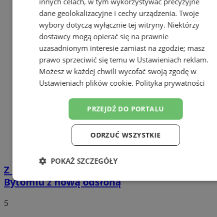
innych celach, w tym wykorzystywać precyzyjne
dane geolokalizacyjne i cechy urządzenia. Twoje
wybory dotyczą wyłącznie tej witryny. Niektórzy
dostawcy mogą opierać się na prawnie
uzasadnionym interesie zamiast na zgodzie; masz
prawo sprzeciwić się temu w
Ustawieniach reklam
.
Możesz w każdej chwili wycofać swoją zgodę w
Ustawieniach plików cookie
.
Polityka prywatności
PRZEJDŹ DO PORTALU
ODRZUĆ WSZYSTKIE
POKAŻ SZCZEGÓŁY
Z rzeźbami po imieniu – Aleja Muz w
Bytomiu z nową odsłoną
Niezbędne
Wydajność
Targetowanie
5