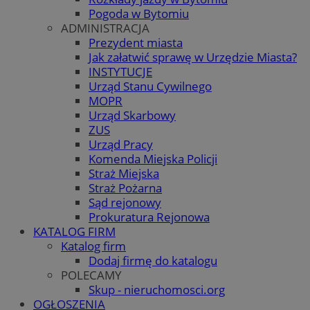
Pogoda w Bytomiu
ADMINISTRACJA
Prezydent miasta
Jak załatwić sprawę w Urzędzie Miasta?
INSTYTUCJE
Urząd Stanu Cywilnego
MOPR
Urząd Skarbowy
ZUS
Urząd Pracy
Komenda Miejska Policji
Straż Miejska
Straż Pożarna
Sąd rejonowy
Prokuratura Rejonowa
KATALOG FIRM
Katalog firm
Dodaj firmę do katalogu
POLECAMY
Skup - nieruchomosci.org
OGŁOSZENIA