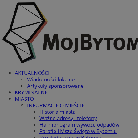
AKTUALNOŚCI
Wiadomości lokalne
Artykuły sponsorowane
KRYMINALNE
MIASTO
INFORMACJE O MIEŚCIE
Historia miasta
Ważne adresy i telefony
Harmonogram wywozu odpadów
Parafie i Msze Święte w Bytomiu
Rozkłady jazdy w Bytomiu