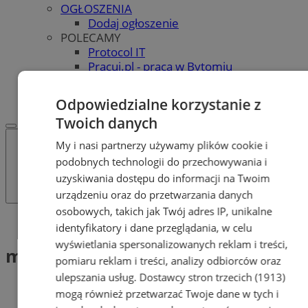
OGŁOSZENIA
Dodaj ogłoszenie
POLECAMY
Protocol IT
Pracuj.pl - praca w Bytomiu
REKLAMA
WSPÓŁPRACA
Odpowiedzialne korzystanie z
Twoich danych
My i nasi partnerzy używamy plików cookie i
podobnych technologii do przechowywania i
uzyskiwania dostępu do informacji na Twoim
urządzeniu oraz do przetwarzania danych
osobowych, takich jak Twój adres IP, unikalne
Tag: mitologia
identyfikatory i dane przeglądania, w celu
wyświetlania spersonalizowanych reklam i treści,
mitologia (1)
pomiaru reklam i treści, analizy odbiorców oraz
ulepszania usług.
Dostawcy stron trzecich (1913)
mogą również przetwarzać Twoje dane w tych i