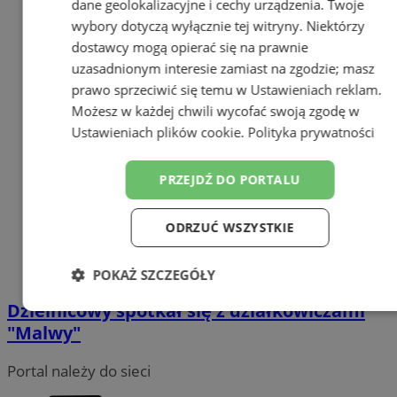
dane geolokalizacyjne i cechy urządzenia. Twoje
wybory dotyczą wyłącznie tej witryny. Niektórzy
dostawcy mogą opierać się na prawnie
uzasadnionym interesie zamiast na zgodzie; masz
prawo sprzeciwić się temu w
Ustawieniach reklam
.
Możesz w każdej chwili wycofać swoją zgodę w
Ustawieniach plików cookie
.
Polityka prywatności
PRZEJDŹ DO PORTALU
ODRZUĆ WSZYSTKIE
POKAŻ SZCZEGÓŁY
Dzielnicowy spotkał się z działkowiczami
Niezbędne
Wydajność
Targetowanie
"Malwy"
Portal należy do sieci
Funkcjonalność
Niesklasyfikowane