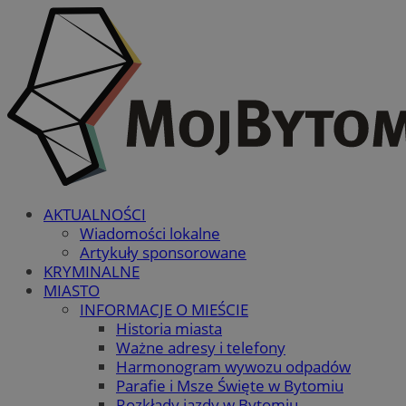
AKTUALNOŚCI
Wiadomości lokalne
Artykuły sponsorowane
KRYMINALNE
MIASTO
INFORMACJE O MIEŚCIE
Historia miasta
Ważne adresy i telefony
Harmonogram wywozu odpadów
Parafie i Msze Święte w Bytomiu
Rozkłady jazdy w Bytomiu