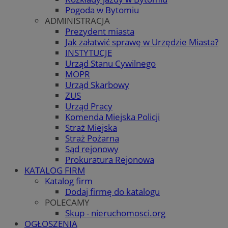
Pogoda w Bytomiu
ADMINISTRACJA
Prezydent miasta
Jak załatwić sprawę w Urzędzie Miasta?
INSTYTUCJE
Urząd Stanu Cywilnego
MOPR
Urząd Skarbowy
ZUS
Urząd Pracy
Komenda Miejska Policji
Straż Miejska
Straż Pożarna
Sąd rejonowy
Prokuratura Rejonowa
KATALOG FIRM
Katalog firm
Dodaj firmę do katalogu
POLECAMY
Skup - nieruchomosci.org
OGŁOSZENIA