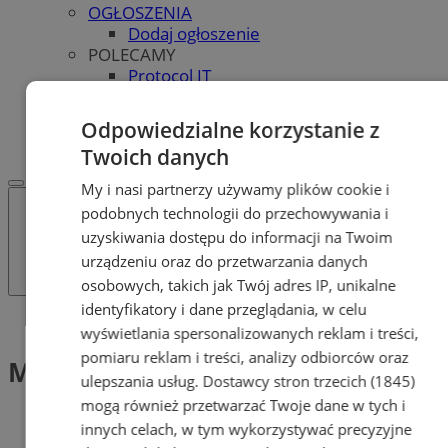
OGŁOSZENIA
Dodaj ogłoszenie
POLECAMY
Protocol IT
Pracuj.pl - praca w Bytomiu
REKLAMA
Odpowiedzialne korzystanie z
WSPÓŁPRACA
Twoich danych
My i nasi partnerzy używamy plików cookie i
podobnych technologii do przechowywania i
uzyskiwania dostępu do informacji na Twoim
urządzeniu oraz do przetwarzania danych
osobowych, takich jak Twój adres IP, unikalne
identyfikatory i dane przeglądania, w celu
Tag: Malwa
wyświetlania spersonalizowanych reklam i treści,
pomiaru reklam i treści, analizy odbiorców oraz
Malwa (1)
ulepszania usług.
Dostawcy stron trzecich (1845)
mogą również przetwarzać Twoje dane w tych i
innych celach, w tym wykorzystywać precyzyjne