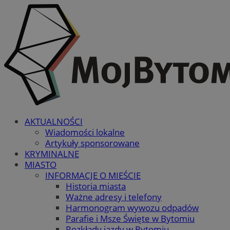
AKTUALNOŚCI
Wiadomości lokalne
Artykuły sponsorowane
KRYMINALNE
MIASTO
INFORMACJE O MIEŚCIE
Historia miasta
Ważne adresy i telefony
Harmonogram wywozu odpadów
Parafie i Msze Święte w Bytomiu
Rozkłady jazdy w Bytomiu