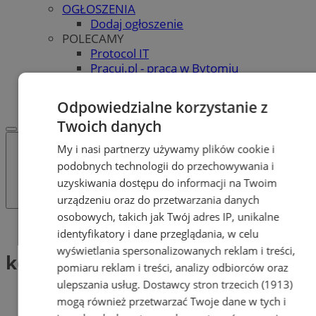
OGŁOSZENIA
Dodaj ogłoszenie
POLECAMY
Protocol IT
Pracuj.pl - praca w Bytomiu
REKLAMA
WSPÓŁPRACA
Odpowiedzialne korzystanie z
Twoich danych
My i nasi partnerzy używamy plików cookie i
podobnych technologii do przechowywania i
uzyskiwania dostępu do informacji na Twoim
urządzeniu oraz do przetwarzania danych
osobowych, takich jak Twój adres IP, unikalne
Tag: kostiumy
identyfikatory i dane przeglądania, w celu
wyświetlania spersonalizowanych reklam i treści,
kostiumy (1)
pomiaru reklam i treści, analizy odbiorców oraz
ulepszania usług.
Dostawcy stron trzecich (1913)
mogą również przetwarzać Twoje dane w tych i