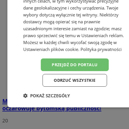
innych celach, w tym wykorzystywać precyzyjne
dane geolokalizacyjne i cechy urządzenia. Twoje
wybory dotyczą wyłącznie tej witryny. Niektórzy
dostawcy mogą opierać się na prawnie
uzasadnionym interesie zamiast na zgodzie; masz
prawo sprzeciwić się temu w
Ustawieniach reklam
.
Możesz w każdej chwili wycofać swoją zgodę w
Ustawieniach plików cookie
.
Polityka prywatności
PRZEJDŹ DO PORTALU
ODRZUĆ WSZYSTKIE
POKAŻ SZCZEGÓŁY
Magia baśni na scenie: Calineczka
oczarowuje bytomską publiczność!
Niezbędne
Wydajność
Targetowanie
20