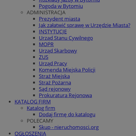
Pogoda w Bytomiu
ADMINISTRACJA
Prezydent miasta
Jak załatwić sprawę w Urzędzie Miasta?
INSTYTUCJE
Urząd Stanu Cywilnego
MOPR
Urząd Skarbowy
ZUS
Urząd Pracy
Komenda Miejska Policji
Straż Miejska
Straż Pożarna
Sąd rejonowy
Prokuratura Rejonowa
KATALOG FIRM
Katalog firm
Dodaj firmę do katalogu
POLECAMY
Skup - nieruchomosci.org
OGŁOSZENIA