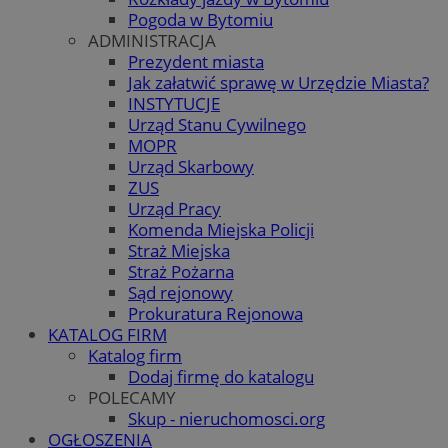
Pogoda w Bytomiu
ADMINISTRACJA
Prezydent miasta
Jak załatwić sprawę w Urzędzie Miasta?
INSTYTUCJE
Urząd Stanu Cywilnego
MOPR
Urząd Skarbowy
ZUS
Urząd Pracy
Komenda Miejska Policji
Straż Miejska
Straż Pożarna
Sąd rejonowy
Prokuratura Rejonowa
KATALOG FIRM
Katalog firm
Dodaj firmę do katalogu
POLECAMY
Skup - nieruchomosci.org
OGŁOSZENIA