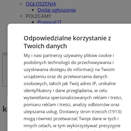
OGŁOSZENIA
Dodaj ogłoszenie
POLECAMY
Protocol IT
Pracuj.pl - praca w Bytomiu
REKLAMA
Odpowiedzialne korzystanie z
WSPÓŁPRACA
Twoich danych
My i nasi partnerzy używamy plików cookie i
podobnych technologii do przechowywania i
uzyskiwania dostępu do informacji na Twoim
urządzeniu oraz do przetwarzania danych
osobowych, takich jak Twój adres IP, unikalne
identyfikatory i dane przeglądania, w celu
Tag: konserwacja zabytków
wyświetlania spersonalizowanych reklam i treści,
pomiaru reklam i treści, analizy odbiorców oraz
konserwacja zabytków (1)
ulepszania usług.
Dostawcy stron trzecich (1913)
mogą również przetwarzać Twoje dane w tych i
innych celach, w tym wykorzystywać precyzyjne