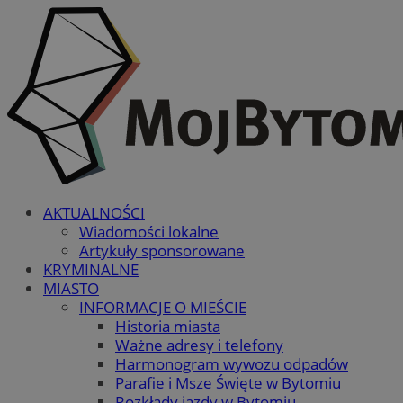
AKTUALNOŚCI
Wiadomości lokalne
Artykuły sponsorowane
KRYMINALNE
MIASTO
INFORMACJE O MIEŚCIE
Historia miasta
Ważne adresy i telefony
Harmonogram wywozu odpadów
Parafie i Msze Święte w Bytomiu
Rozkłady jazdy w Bytomiu