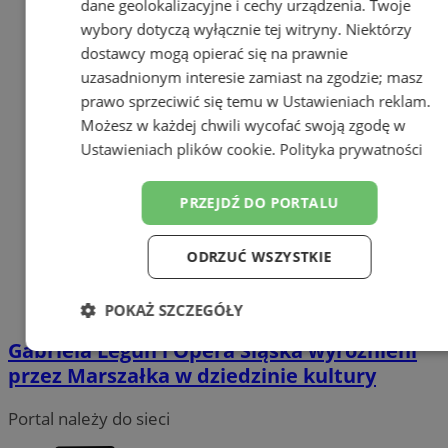
dane geolokalizacyjne i cechy urządzenia. Twoje
wybory dotyczą wyłącznie tej witryny. Niektórzy
dostawcy mogą opierać się na prawnie
uzasadnionym interesie zamiast na zgodzie; masz
prawo sprzeciwić się temu w
Ustawieniach reklam
.
Możesz w każdej chwili wycofać swoją zgodę w
Ustawieniach plików cookie
.
Polityka prywatności
PRZEJDŹ DO PORTALU
ODRZUĆ WSZYSTKIE
POKAŻ SZCZEGÓŁY
Gabriela Legun i Opera Śląska wyróżnieni
Niezbędne
Wydajność
Targetowanie
przez Marszałka w dziedzinie kultury
Portal należy do sieci
Funkcjonalność
Niesklasyfikowane