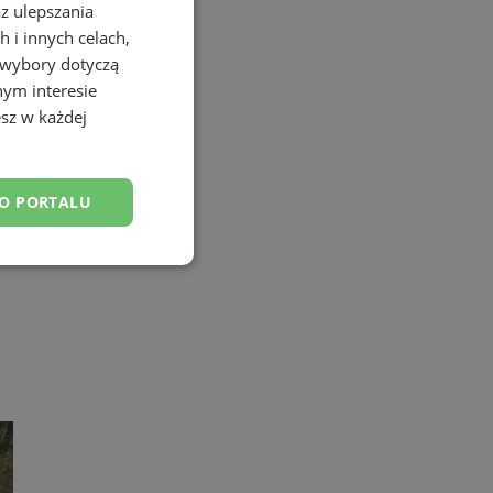
az ulepszania
 i innych celach,
 wybory dotyczą
nym interesie
sz w każdej
DO PORTALU
esklasyfikowane
ane
owanie użytkownika i
j.