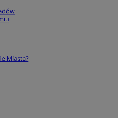
adów
omiu
ie Miasta?