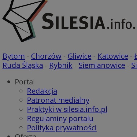
__gads
ustat_geX0nbp6rXf
openstat_7lvv2pj2f
FCCDCF
IDE
ustat_mtdvkXhXi15
ustat_4kmuedXpn
__eoi
ustat_9cqy0z1rXbb
__Secure-
ustat_1dtrlafysd6c
ROLLOUT_TOKEN
Bytom
-
Chorzów
-
Gliwice
-
Katowice
-
_clck
ustat_i73X2erXxzt
Ruda Śląska
-
Rybnik
-
Siemianowice
-
S
ustat_xb0w4bmX0c
__gpi
SM
ustat_gp2je732q8z
Portal
ustat_b5edczww77
Redakcja
MUID
ustat_vul69yjwn41
Patronat medialny
_ga
ustat_1Xgp7t6wbtr
Praktyki w silesia.info.pl
ustat_Xr6e69X7acd
Regulaminy portalu
ANONCHK
ustat_ta0sug6gbt11
Polityka prywatności
__Secure-YNID
Oferta