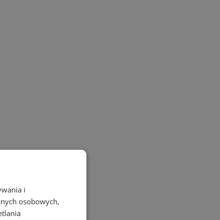
ywania i
danych osobowych,
etlania