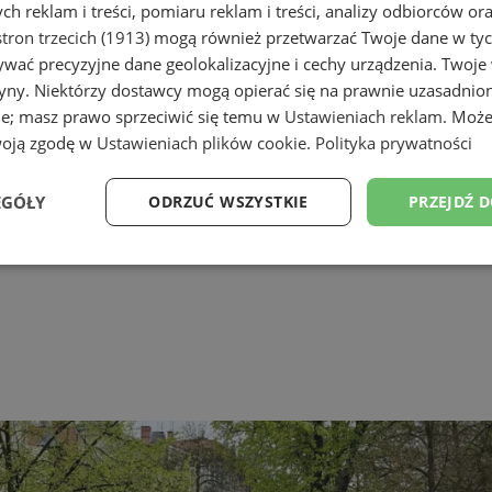
h reklam i treści, pomiaru reklam i treści, analizy odbiorców or
tron trzecich (1913)
mogą również przetwarzać Twoje dane w tych
wać precyzyjne dane geolokalizacyjne i cechy urządzenia. Twoje
tryny. Niektórzy dostawcy mogą opierać się na prawnie uzasadnio
ie; masz prawo sprzeciwić się temu w
Ustawieniach reklam
. Może
woją zgodę w
Ustawieniach plików cookie
.
Polityka prywatności
EGÓŁY
ODRZUĆ WSZYSTKIE
PRZEJDŹ 
Wydajność
Targetowanie
Funkcjonalność
Ni
ezbędne
Wydajność
Targetowanie
Funkcjonalność
Niesklasyfikow
ie umożliwiają korzystanie z podstawowych funkcji strony internetowej, takich jak log
Bez niezbędnych plików cookie nie można prawidłowo korzystać ze strony internetowe