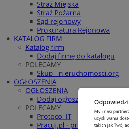
Straż Miejska
Straż Pożarna
Sąd rejonowy
Prokuratura Rejonowa
KATALOG FIRM
Katalog firm
Dodaj firmę do katalogu
POLECAMY
Skup - nieruchomosci.org
OGŁOSZENIA
OGŁOSZENIA
Dodaj ogłoszenie
Odpowiedzia
POLECAMY
My i nasi partne
Protocol IT
uzyskiwania dost
Pracuj.pl - praca w Bytomiu
takich jak Twój a