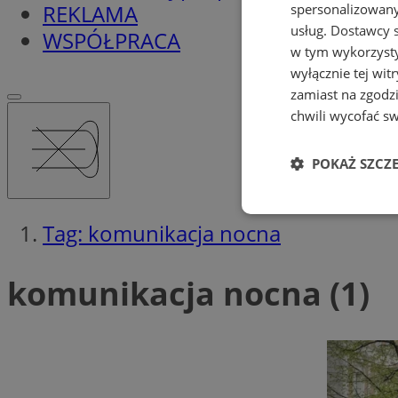
REKLAMA
spersonalizowanyc
usług.
Dostawcy s
WSPÓŁPRACA
w tym wykorzysty
wyłącznie tej wi
zamiast na zgodz
chwili wycofać s
POKAŻ SZCZ
Niezbędne
Tag: komunikacja nocna
komunikacja nocna (1)
Ni
Niezbędne pliki cook
zarządzanie kontem. 