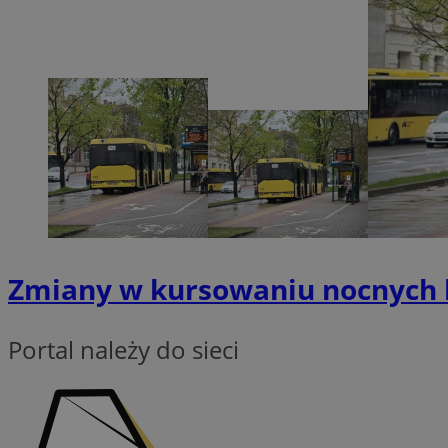
Nazwa
SessID
QeSessID
MvSessID
VISITOR_PRIVACY_
Zmiany w kursowaniu nocnych li
CookieScriptConse
Portal należy do sieci
Nazwa
Nazwa
ustat_X0xfqtibku3
Nazwa
openstat_njalceuxw
_clsk