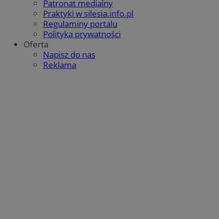
Patronat medialny
Praktyki w silesia.info.pl
Regulaminy portalu
MvSessID
mojbytom.pl
1 rok
Polityka prywatności
Oferta
Napisz do nas
Reklama
VISITOR_PRIVACY_METADATA
5 miesięcy 4
YouTube
tygodnie
.youtube.com
Google Privacy Policy