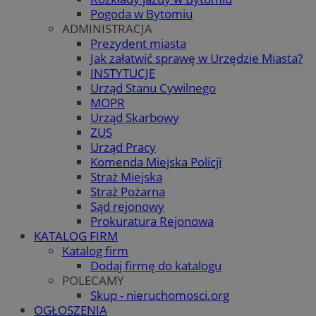
Pogoda w Bytomiu
ADMINISTRACJA
Prezydent miasta
Jak załatwić sprawę w Urzędzie Miasta?
INSTYTUCJE
Urząd Stanu Cywilnego
MOPR
Urząd Skarbowy
ZUS
Urząd Pracy
Komenda Miejska Policji
Straż Miejska
Straż Pożarna
Sąd rejonowy
Prokuratura Rejonowa
KATALOG FIRM
Katalog firm
Dodaj firmę do katalogu
POLECAMY
Skup - nieruchomosci.org
OGŁOSZENIA