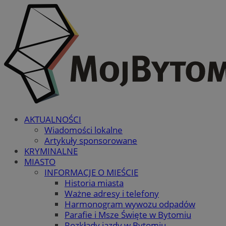
AKTUALNOŚCI
Wiadomości lokalne
Artykuły sponsorowane
KRYMINALNE
MIASTO
INFORMACJE O MIEŚCIE
Historia miasta
Ważne adresy i telefony
Harmonogram wywozu odpadów
Parafie i Msze Święte w Bytomiu
Rozkłady jazdy w Bytomiu