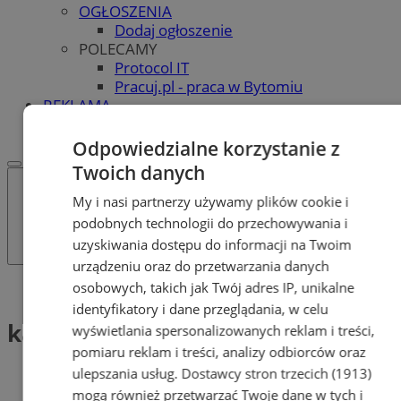
OGŁOSZENIA
Dodaj ogłoszenie
POLECAMY
Protocol IT
Pracuj.pl - praca w Bytomiu
REKLAMA
WSPÓŁPRACA
Odpowiedzialne korzystanie z
Twoich danych
My i nasi partnerzy używamy plików cookie i
podobnych technologii do przechowywania i
uzyskiwania dostępu do informacji na Twoim
urządzeniu oraz do przetwarzania danych
osobowych, takich jak Twój adres IP, unikalne
Tag: kamienica petera spyry
identyfikatory i dane przeglądania, w celu
kamienica petera spyry (1)
wyświetlania spersonalizowanych reklam i treści,
pomiaru reklam i treści, analizy odbiorców oraz
ulepszania usług.
Dostawcy stron trzecich (1913)
mogą również przetwarzać Twoje dane w tych i