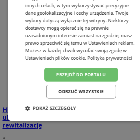
innych celach, w tym wykorzystywać precyzyjne
dane geolokalizacyjne i cechy urządzenia. Twoje
wybory dotyczą wyłącznie tej witryny. Niektórzy
dostawcy mogą opierać się na prawnie
uzasadnionym interesie zamiast na zgodzie; masz
prawo sprzeciwić się temu w
Ustawieniach reklam
.
Możesz w każdej chwili wycofać swoją zgodę w
Ustawieniach plików cookie
.
Polityka prywatności
PRZEJDŹ DO PORTALU
ODRZUĆ WSZYSTKIE
POKAŻ SZCZEGÓŁY
Historyczna kamienica Petera Spyry przy
ul. Witczaka przechodzi kompleksową
Niezbędne
Wydajność
Targetowanie
rewitalizację
3