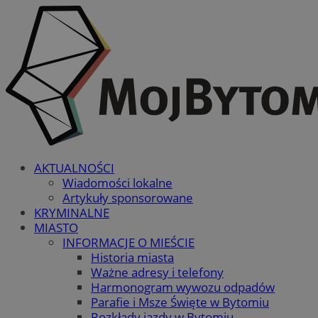
AKTUALNOŚCI
Wiadomości lokalne
Artykuły sponsorowane
KRYMINALNE
MIASTO
INFORMACJE O MIEŚCIE
Historia miasta
Ważne adresy i telefony
Harmonogram wywozu odpadów
Parafie i Msze Święte w Bytomiu
Rozkłady jazdy w Bytomiu