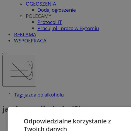
OGŁOSZENIA
Dodaj ogłoszenie
POLECAMY
Protocol IT
Pracuj.pl - praca w Bytomiu
REKLAMA
WSPÓŁPRACA
Tag: jazda po alkoholu
jazda po alkoholu (2)
Odpowiedzialne korzystanie z
Twoich danych