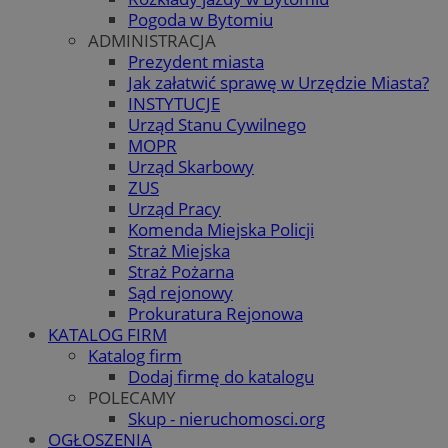
Pogoda w Bytomiu
ADMINISTRACJA
Prezydent miasta
Jak załatwić sprawę w Urzędzie Miasta?
INSTYTUCJE
Urząd Stanu Cywilnego
MOPR
Urząd Skarbowy
ZUS
Urząd Pracy
Komenda Miejska Policji
Straż Miejska
Straż Pożarna
Sąd rejonowy
Prokuratura Rejonowa
KATALOG FIRM
Katalog firm
Dodaj firmę do katalogu
POLECAMY
Skup - nieruchomosci.org
OGŁOSZENIA