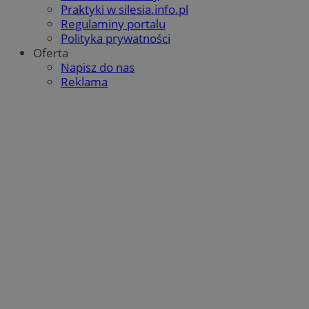
Praktyki w silesia.info.pl
Regulaminy portalu
Polityka prywatności
Oferta
Napisz do nas
Reklama
Google Privacy Policy
CookieScriptConsent
4 tygodnie 2 dni
CookieScript
mojbytom.pl