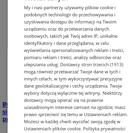
My i nasi partnerzy używamy plików cookie i
podobnych technologii do przechowywania i
uzyskiwania dostępu do informacji na Twoim
urządzeniu oraz do przetwarzania danych
osobowych, takich jak Twój adres IP, unikalne
identyfikatory i dane przeglądania, w celu
wyświetlania spersonalizowanych reklam i treści,
pomiaru reklam i treści, analizy odbiorców oraz
ulepszania usług.
Dostawcy stron trzecich (1913)
mogą również przetwarzać Twoje dane w tych i
innych celach, w tym wykorzystywać precyzyjne
dane geolokalizacyjne i cechy urządzenia. Twoje
wybory dotyczą wyłącznie tej witryny. Niektórzy
dostawcy mogą opierać się na prawnie
Bytom: Wysokimi mandatami zakończyła
uzasadnionym interesie zamiast na zgodzie; masz
się wyprawa rowerowa. Rowerzyści z
prawo sprzeciwić się temu w
Ustawieniach reklam
.
promilami
Możesz w każdej chwili wycofać swoją zgodę w
Ustawieniach plików cookie
.
Polityka prywatności