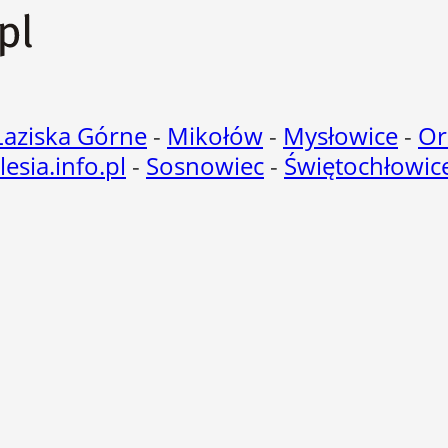
Łaziska Górne
-
Mikołów
-
Mysłowice
-
Or
ilesia.info.pl
-
Sosnowiec
-
Świętochłowic