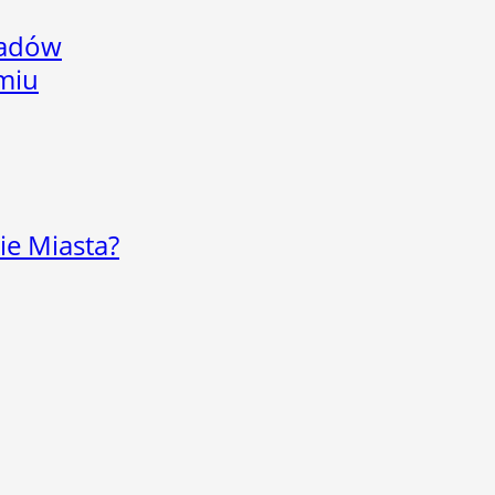
adów
omiu
ie Miasta?