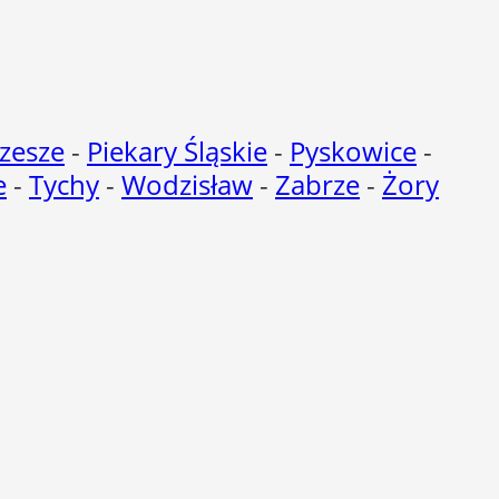
zesze
-
Piekary Śląskie
-
Pyskowice
-
e
-
Tychy
-
Wodzisław
-
Zabrze
-
Żory