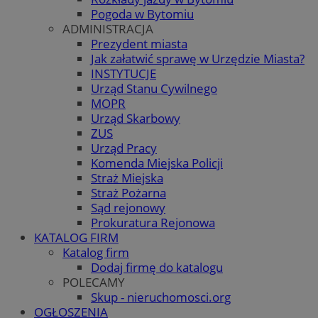
Pogoda w Bytomiu
ADMINISTRACJA
Prezydent miasta
Jak załatwić sprawę w Urzędzie Miasta?
INSTYTUCJE
Urząd Stanu Cywilnego
MOPR
Urząd Skarbowy
ZUS
Urząd Pracy
Komenda Miejska Policji
Straż Miejska
Straż Pożarna
Sąd rejonowy
Prokuratura Rejonowa
KATALOG FIRM
Katalog firm
Dodaj firmę do katalogu
POLECAMY
Skup - nieruchomosci.org
OGŁOSZENIA