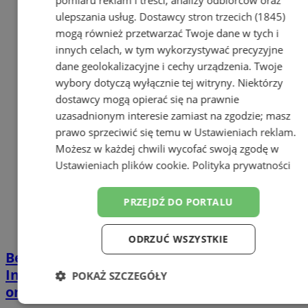
pomiaru reklam i treści, analizy odbiorców oraz
ulepszania usług.
Dostawcy stron trzecich (1845)
mogą również przetwarzać Twoje dane w tych i
innych celach, w tym wykorzystywać precyzyjne
dane geolokalizacyjne i cechy urządzenia. Twoje
wybory dotyczą wyłącznie tej witryny. Niektórzy
dostawcy mogą opierać się na prawnie
uzasadnionym interesie zamiast na zgodzie; masz
prawo sprzeciwić się temu w
Ustawieniach reklam
.
Możesz w każdej chwili wycofać swoją zgodę w
Ustawieniach plików cookie
.
Polityka prywatności
PRZEJDŹ DO PORTALU
ODRZUĆ WSZYSTKIE
Bezpieczeństwo dzieci i młodzieży w
Internecie – jak chronić przed zagrożeniami
POKAŻ SZCZEGÓŁY
online
Niezbędne
Wydajność
Targetowanie