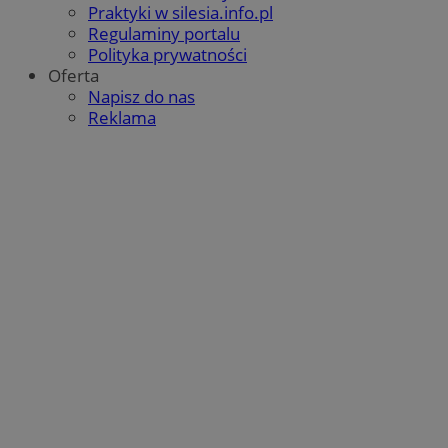
Praktyki w silesia.info.pl
Regulaminy portalu
Polityka prywatności
Oferta
Napisz do nas
Reklama
CookieScriptConsent
4 tygodnie 2 dni
CookieScript
mojbytom.pl