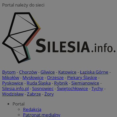
Portal należy do sieci
QeSessID
mojbytom.pl
1 rok
MvSessID
mojbytom.pl
1 rok
VISITOR_PRIVACY_METADATA
5 miesięcy 4
YouTube
tygodnie
.youtube.com
Bytom
-
Chorzów
-
Gliwice
-
Katowice
-
Łaziska Górne
-
Mikołów
-
Mysłowice
-
Orzesze
-
Piekary Śląskie
-
Pyskowice
-
Ruda Śląska
-
Rybnik
-
Siemianowice
-
Silesia.info.pl
-
Sosnowiec
-
Świętochłowice
-
Tychy
-
Wodzisław
-
Zabrze
-
Żory
Portal
Google Privacy Policy
Redakcja
Patronat medialny