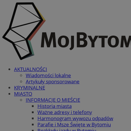
AKTUALNOŚCI
Wiadomości lokalne
Artykuły sponsorowane
KRYMINALNE
MIASTO
INFORMACJE O MIEŚCIE
Historia miasta
Ważne adresy i telefony
Harmonogram wywozu odpadów
Parafie i Msze Święte w Bytomiu
Rozkłady jazdy w Bytomiu