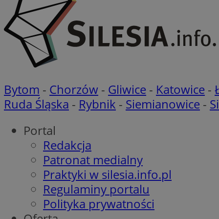
IDE
ustat_xb0w4bmX0c
ustat_gp2je732q8z
openstat_njalceuxw
_clck
__gads
ustat_b5edczww77
openstat_frdle466
VISITOR_INFO1_LIV
__eoi
ustat_i73X2erXxzt
Bytom
-
Chorzów
-
Gliwice
-
Katowice
-
openstat_gid
Ruda Śląska
-
Rybnik
-
Siemianowice
-
S
ustat_mtdvkXhXi15
_clsk
YSC
WMF-Uniq
Portal
_fbp
openstat_7lvv2pj2f
Redakcja
__gpi
Patronat medialny
__Secure-
Praktyki w silesia.info.pl
ROLLOUT_TOKEN
_clsk
Regulaminy portalu
Polityka prywatności
Oferta