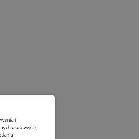
ywania i
danych osobowych,
etlania