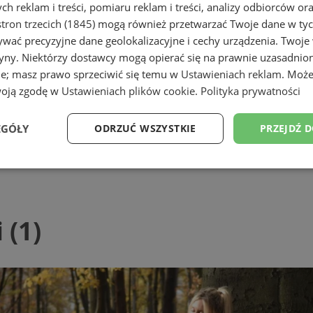
h reklam i treści, pomiaru reklam i treści, analizy odbiorców or
tron trzecich (1845)
mogą również przetwarzać Twoje dane w tych
wać precyzyjne dane geolokalizacyjne i cechy urządzenia. Twoje
tryny. Niektórzy dostawcy mogą opierać się na prawnie uzasadnio
ie; masz prawo sprzeciwić się temu w
Ustawieniach reklam
. Może
woją zgodę w
Ustawieniach plików cookie
.
Polityka prywatności
EGÓŁY
ODRZUĆ WSZYSTKIE
PRZEJDŹ 
Wydajność
Targetowanie
Funkcjonalność
Ni
 (1)
ezbędne
Wydajność
Targetowanie
Funkcjonalność
Niesklasyfikow
ie umożliwiają korzystanie z podstawowych funkcji strony internetowej, takich jak log
Bez niezbędnych plików cookie nie można prawidłowo korzystać ze strony internetowe