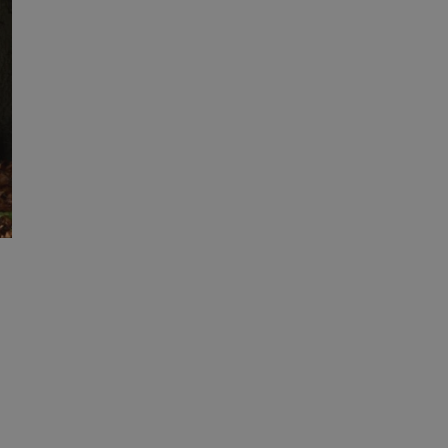
ator sesji.
ator sesji.
ator sesji.
cje o zgodzie
h dotyczących
tryny. Rejestruje
ci i ustawień
ie w kolejnych
nie musi ponownie
 zwiększa wygodę i
ych.
usługę Cookie-
rencji dotyczących
est to konieczne,
działał poprawnie.
wywania
Opis
OpenX dla