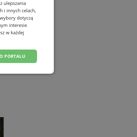
az ulepszania
 i innych celach,
 wybory dotyczą
nym interesie
sz w każdej
DO PORTALU
esklasyfikowane
ane
owanie użytkownika i
j.