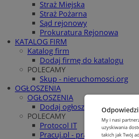
Straż Miejska
Straż Pożarna
Sąd rejonowy
Prokuratura Rejonowa
KATALOG FIRM
Katalog firm
Dodaj firmę do katalogu
POLECAMY
Skup - nieruchomosci.org
OGŁOSZENIA
OGŁOSZENIA
Dodaj ogłoszenie
Odpowiedzia
POLECAMY
My i nasi partne
Protocol IT
uzyskiwania dost
Pracuj.pl - praca w Bytomiu
takich jak Twój a