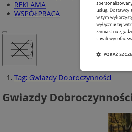
REKLAMA
spersonalizowanyc
usług.
Dostawcy s
WSPÓŁPRACA
w tym wykorzysty
wyłącznie tej wi
zamiast na zgodz
chwili wycofać s
POKAŻ SZCZ
Niezbędne
Tag: Gwiazdy Dobroczynności
Gwiazdy Dobroczynności
Ni
Niezbędne pliki cook
zarządzanie kontem. 