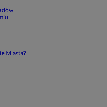
adów
omiu
ie Miasta?