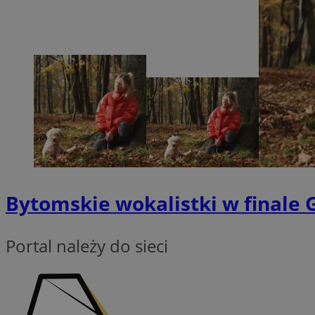
Nazwa
SessID
QeSessID
MvSessID
VISITOR_PRIVACY_
Bytomskie wokalistki w finale
CookieScriptConse
Portal należy do sieci
Nazwa
Nazwa
ustat_geX0nbp6rXf
Nazwa
ustat_vul69yjwn41
OAID