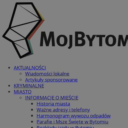
AKTUALNOŚCI
Wiadomości lokalne
Artykuły sponsorowane
KRYMINALNE
MIASTO
INFORMACJE O MIEŚCIE
Historia miasta
Ważne adresy i telefony
Harmonogram wywozu odpadów
Parafie i Msze Święte w Bytomiu
Rozkłady jazdy w Bytomiu