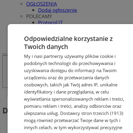
OGŁOSZENIA
Dodaj ogłoszenie
POLECAMY
Protocol IT
Pracuj.pl - praca w Bytomiu
REKLAMA
Odpowiedzialne korzystanie z
WSPÓŁPRACA
Twoich danych
My i nasi partnerzy używamy plików cookie i
podobnych technologii do przechowywania i
uzyskiwania dostępu do informacji na Twoim
urządzeniu oraz do przetwarzania danych
osobowych, takich jak Twój adres IP, unikalne
identyfikatory i dane przeglądania, w celu
Tag: Dzień Zdrowia i Urody
wyświetlania spersonalizowanych reklam i treści,
pomiaru reklam i treści, analizy odbiorców oraz
Dzień Zdrowia i Urody (1)
ulepszania usług.
Dostawcy stron trzecich (1913)
mogą również przetwarzać Twoje dane w tych i
innych celach, w tym wykorzystywać precyzyjne