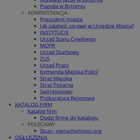
Pogoda w Bytomiu
ADMINISTRACJA
Prezydent miasta
Jak załatwić sprawę w Urzędzie Miasta?
INSTYTUCJE
Urząd Stanu Cywilnego
MOPR
Urząd Skarbowy
ZUS
Urząd Pracy
Komenda Miejska Policji
Straż Miejska
Straż Pożarna
Sąd rejonowy
Prokuratura Rejonowa
KATALOG FIRM
Katalog firm
Dodaj firmę do katalogu
POLECAMY
Skup - nieruchomosci.org
OGŁOSZENIA