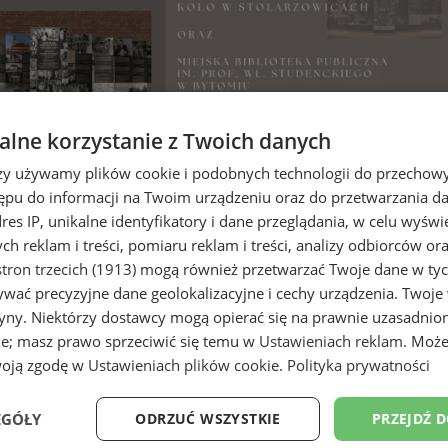
lne korzystanie z Twoich danych
rzy używamy plików cookie i podobnych technologii do przechow
ępu do informacji na Twoim urządzeniu oraz do przetwarzania 
dres IP, unikalne identyfikatory i dane przeglądania, w celu wyświ
h reklam i treści, pomiaru reklam i treści, analizy odbiorców or
tron trzecich (1913)
mogą również przetwarzać Twoje dane w tych
 Wystawa o tragicznych losach m
wać precyzyjne dane geolokalizacyjne i cechy urządzenia. Twoje
tryny. Niektórzy dostawcy mogą opierać się na prawnie uzasadnio
ie; masz prawo sprzeciwić się temu w
Ustawieniach reklam
. Może
woją zgodę w
Ustawieniach plików cookie
.
Polityka prywatności
EGÓŁY
ODRZUĆ WSZYSTKIE
PRZEJDŹ 