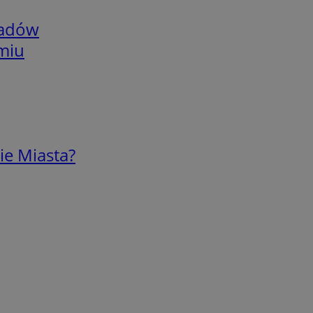
adów
omiu
ie Miasta?