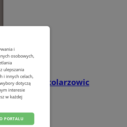
ywania i
danych osobowych,
etlania
az ulepszania
 i innych celach,
ieszkańców Stolarzowic
 wybory dotyczą
nym interesie
sz w każdej
DO PORTALU