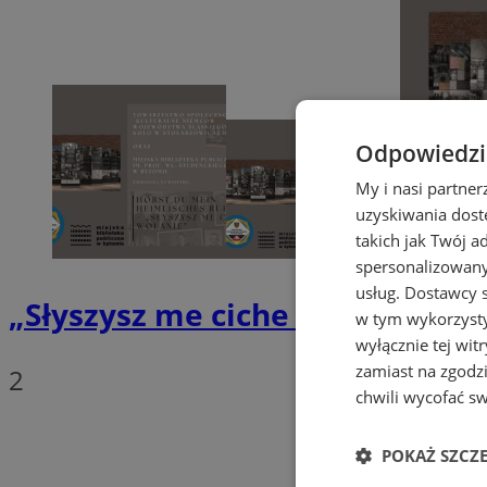
Odpowiedzia
My i nasi partne
uzyskiwania dost
takich jak Twój a
spersonalizowanyc
usług.
Dostawcy s
„Słyszysz me ciche wołanie?” -
w tym wykorzysty
wyłącznie tej wi
zamiast na zgodz
2
chwili wycofać s
POKAŻ SZCZ