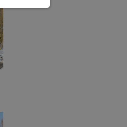
esklasyfikowane
ane
owanie użytkownika i
j.
ator sesji.
ator sesji.
ator sesji.
cje o zgodzie
h dotyczących
tryny. Rejestruje
ci i ustawień
ie w kolejnych