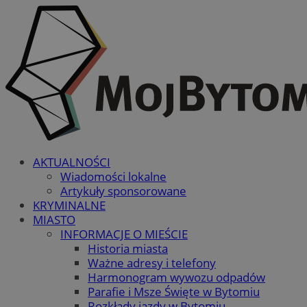
AKTUALNOŚCI
Wiadomości lokalne
Artykuły sponsorowane
KRYMINALNE
MIASTO
INFORMACJE O MIEŚCIE
Historia miasta
Ważne adresy i telefony
Harmonogram wywozu odpadów
Parafie i Msze Święte w Bytomiu
Rozkłady jazdy w Bytomiu