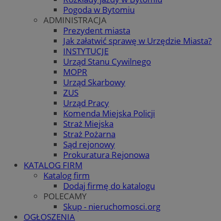
Pogoda w Bytomiu
ADMINISTRACJA
Prezydent miasta
Jak załatwić sprawę w Urzędzie Miasta?
INSTYTUCJE
Urząd Stanu Cywilnego
MOPR
Urząd Skarbowy
ZUS
Urząd Pracy
Komenda Miejska Policji
Straż Miejska
Straż Pożarna
Sąd rejonowy
Prokuratura Rejonowa
KATALOG FIRM
Katalog firm
Dodaj firmę do katalogu
POLECAMY
Skup - nieruchomosci.org
OGŁOSZENIA