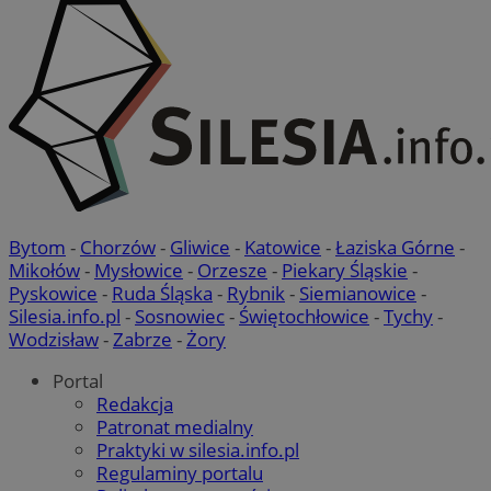
QeSessID
mojbytom.pl
1 rok
MvSessID
mojbytom.pl
1 rok
VISITOR_PRIVACY_METADATA
5 miesięcy 4
YouTube
tygodnie
.youtube.com
Bytom
-
Chorzów
-
Gliwice
-
Katowice
-
Łaziska Górne
-
Mikołów
-
Mysłowice
-
Orzesze
-
Piekary Śląskie
-
Pyskowice
-
Ruda Śląska
-
Rybnik
-
Siemianowice
-
Silesia.info.pl
-
Sosnowiec
-
Świętochłowice
-
Tychy
-
Wodzisław
-
Zabrze
-
Żory
Portal
Redakcja
Google Privacy Policy
Patronat medialny
Praktyki w silesia.info.pl
Regulaminy portalu