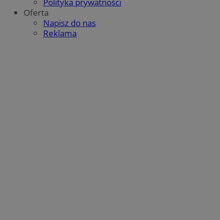
Polityka prywatności
Oferta
Napisz do nas
Reklama
CookieScriptConsent
4 tygodnie 2 dni
CookieScript
mojbytom.pl