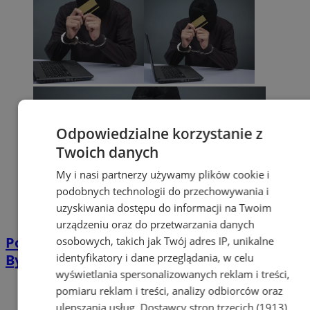
Odpowiedzialne korzystanie z
Twoich danych
My i nasi partnerzy używamy plików cookie i
podobnych technologii do przechowywania i
uzyskiwania dostępu do informacji na Twoim
urządzeniu oraz do przetwarzania danych
Ponad 60 osób padło ofiarą oszustki z
osobowych, takich jak Twój adres IP, unikalne
identyfikatory i dane przeglądania, w celu
Bytomia. Grozi jej 12 lat więzienia!
wyświetlania spersonalizowanych reklam i treści,
pomiaru reklam i treści, analizy odbiorców oraz
ulepszania usług.
Dostawcy stron trzecich (1913)