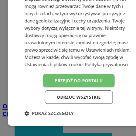
mogą również przetwarzać Twoje dane w tych i
innych celach, w tym wykorzystywać precyzyjne
dane geolokalizacyjne i cechy urządzenia. Twoje
wybory dotyczą wyłącznie tej witryny. Niektórzy
dostawcy mogą opierać się na prawnie
uzasadnionym interesie zamiast na zgodzie; masz
prawo sprzeciwić się temu w
Ustawieniach reklam
.
Możesz w każdej chwili wycofać swoją zgodę w
Ustawieniach plików cookie
.
Polityka prywatności
PRZEJDŹ DO PORTALU
ODRZUĆ WSZYSTKIE
Oszustwa telefoniczne: fałszywi policjanci
CBZC wyłudzają pieniądze
POKAŻ SZCZEGÓŁY
Niezbędne
Wydajność
Targetowanie