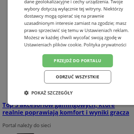
dane geolokalizacyjne i cechy urządzenia. Twoje
wybory dotyczą wyłącznie tej witryny. Niektórzy
dostawcy mogą opierać się na prawnie
uzasadnionym interesie zamiast na zgodzie; masz
prawo sprzeciwić się temu w
Ustawieniach reklam
.
Możesz w każdej chwili wycofać swoją zgodę w
Ustawieniach plików cookie
.
Polityka prywatności
PRZEJDŹ DO PORTALU
ODRZUĆ WSZYSTKIE
POKAŻ SZCZEGÓŁY
Top 5 akcesoriów gamingowych, które
Niezbędne
Wydajność
Targetowanie
realnie poprawiają komfort i wyniki gracza
Portal należy do sieci
Funkcjonalność
Niesklasyfikowane