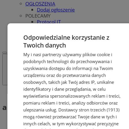
OGŁOSZENIA
Dodaj ogłoszenie
POLECAMY
Protocol IT
Pracuj.pl - praca w Bytomiu
REKLAMA
Odpowiedzialne korzystanie z
WSPÓŁPRACA
Twoich danych
My i nasi partnerzy używamy plików cookie i
podobnych technologii do przechowywania i
uzyskiwania dostępu do informacji na Twoim
urządzeniu oraz do przetwarzania danych
osobowych, takich jak Twój adres IP, unikalne
identyfikatory i dane przeglądania, w celu
Tag: akcesoria gamingowe
wyświetlania spersonalizowanych reklam i treści,
pomiaru reklam i treści, analizy odbiorców oraz
akcesoria gamingowe (1)
ulepszania usług.
Dostawcy stron trzecich (1913)
mogą również przetwarzać Twoje dane w tych i
innych celach, w tym wykorzystywać precyzyjne