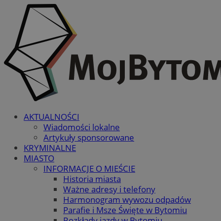
AKTUALNOŚCI
Wiadomości lokalne
Artykuły sponsorowane
KRYMINALNE
MIASTO
INFORMACJE O MIEŚCIE
Historia miasta
Ważne adresy i telefony
Harmonogram wywozu odpadów
Parafie i Msze Święte w Bytomiu
Rozkłady jazdy w Bytomiu