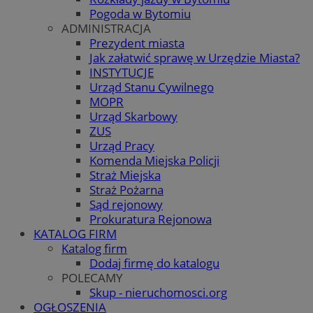
Pogoda w Bytomiu
ADMINISTRACJA
Prezydent miasta
Jak załatwić sprawę w Urzędzie Miasta?
INSTYTUCJE
Urząd Stanu Cywilnego
MOPR
Urząd Skarbowy
ZUS
Urząd Pracy
Komenda Miejska Policji
Straż Miejska
Straż Pożarna
Sąd rejonowy
Prokuratura Rejonowa
KATALOG FIRM
Katalog firm
Dodaj firmę do katalogu
POLECAMY
Skup - nieruchomosci.org
OGŁOSZENIA