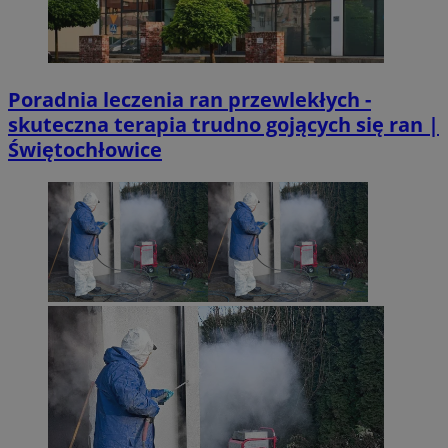
Poradnia leczenia ran przewlekłych -
skuteczna terapia trudno gojących się ran |
Świętochłowice