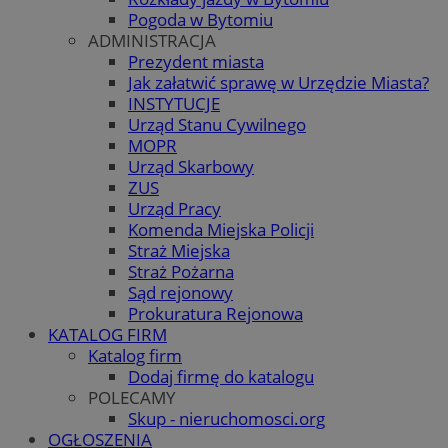
Pogoda w Bytomiu
ADMINISTRACJA
Prezydent miasta
Jak załatwić sprawę w Urzędzie Miasta?
INSTYTUCJE
Urząd Stanu Cywilnego
MOPR
Urząd Skarbowy
ZUS
Urząd Pracy
Komenda Miejska Policji
Straż Miejska
Straż Pożarna
Sąd rejonowy
Prokuratura Rejonowa
KATALOG FIRM
Katalog firm
Dodaj firmę do katalogu
POLECAMY
Skup - nieruchomosci.org
OGŁOSZENIA