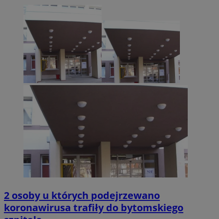
2 osoby u których podejrzewano
koronawirusa trafiły do bytomskiego