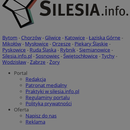
Bytom
-
Chorzów
-
Gliwice
-
Katowice
-
Łaziska Górne
-
Mikołów
-
Mysłowice
-
Orzesze
-
Piekary Śląskie
-
Pyskowice
-
Ruda Śląska
-
Rybnik
-
Siemianowice
-
Silesia.info.pl
-
Sosnowiec
-
Świętochłowice
-
Tychy
-
Wodzisław
-
Zabrze
-
Żory
Portal
Redakcja
Patronat medialny
Praktyki w silesia.info.pl
Regulaminy portalu
Polityka prywatności
Oferta
Napisz do nas
Reklama