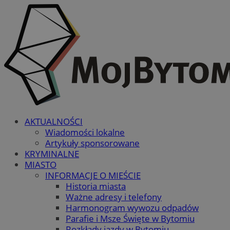
AKTUALNOŚCI
Wiadomości lokalne
Artykuły sponsorowane
KRYMINALNE
MIASTO
INFORMACJE O MIEŚCIE
Historia miasta
Ważne adresy i telefony
Harmonogram wywozu odpadów
Parafie i Msze Święte w Bytomiu
Rozkłady jazdy w Bytomiu