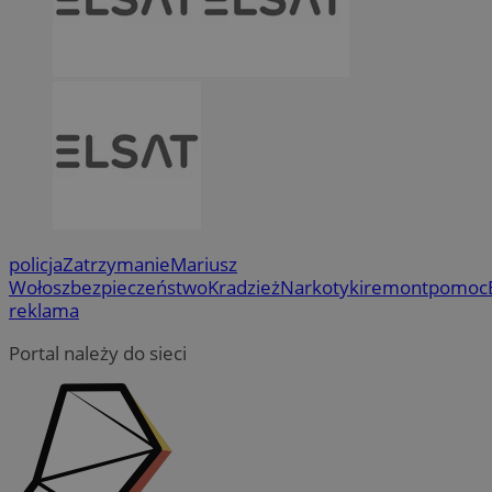
policja
Zatrzymanie
Mariusz
Wołosz
bezpieczeństwo
Kradzież
Narkotyki
remont
pomoc
reklama
Portal należy do sieci