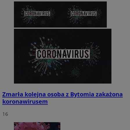
Zmarła kolejna osoba z Bytomia zakażona
koronawirusem
16