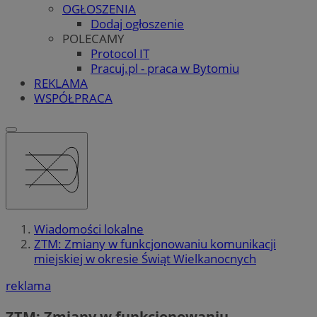
OGŁOSZENIA
Dodaj ogłoszenie
POLECAMY
Protocol IT
Pracuj.pl - praca w Bytomiu
REKLAMA
WSPÓŁPRACA
Wiadomości lokalne
ZTM: Zmiany w funkcjonowaniu komunikacji
miejskiej w okresie Świąt Wielkanocnych
reklama
ZTM: Zmiany w funkcjonowaniu