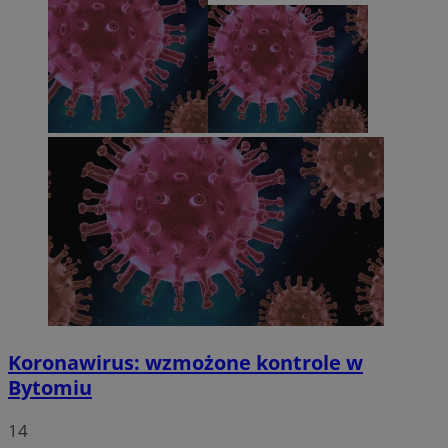
Koronawirus: wzmożone kontrole w
Bytomiu
14