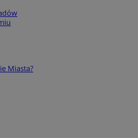
adów
omiu
ie Miasta?