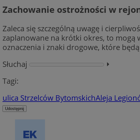
ustat_gp2je732q8z
Zachowanie ostrożności w rejo
openstat_njalceuxw
_clck
__gads
ustat_b5edczww77
Zaleca się szczególną uwagę i cierpliwo
openstat_frdle466
VISITOR_INFO1_LIV
zaplanowane na krótki okres, to mogą w
__eoi
ustat_i73X2erXxzt
oznaczenia i znaki drogowe, które będ
openstat_gid
ustat_mtdvkXhXi15
_clsk
YSC
Słuchaj
⏵︎
WMF-Uniq
_fbp
openstat_7lvv2pj2f
Tagi:
__gpi
__Secure-
ulica Strzelców Bytomskich
Aleja Legio
ROLLOUT_TOKEN
_clsk
Udostępnij
_ga_NMTLDBQYTE
_ga