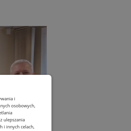
ywania i
danych osobowych,
etlania
az ulepszania
 i innych celach,