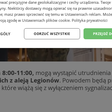
wać precyzyjne dane geolokalizacyjne i cechy urządzenia. Twoje
tryny. Niektórzy dostawcy mogą opierać się na prawnie uzasadnio
ie; masz prawo sprzeciwić się temu w
Ustawieniach reklam
. Może
woją zgodę w
Ustawieniach plików cookie
.
Polityka prywatności
EGÓŁY
ODRZUĆ WSZYSTKIE
PRZEJDŹ 
Wydajność
Targetowanie
Funkcjonalność
Ni
h
8:00-11:00,
mogą wystąpić utrudnienia
ch z aleją Legionów
. Powodem będą p
ezbędne
Wydajność
Targetowanie
Funkcjonalność
Niesklasyfikow
które wiążą się z wyłączeniem sygnalizacj
ie umożliwiają korzystanie z podstawowych funkcji strony internetowej, takich jak log
Bez niezbędnych plików cookie nie można prawidłowo korzystać ze strony internetowe
Provider
/
Okres
Opis
Domena
przechowywania