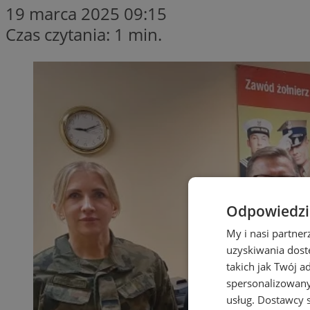
19 marca 2025 09:15
Czas czytania: 1 min.
Odpowiedzia
My i nasi partne
uzyskiwania dost
takich jak Twój a
spersonalizowanyc
usług.
Dostawcy s