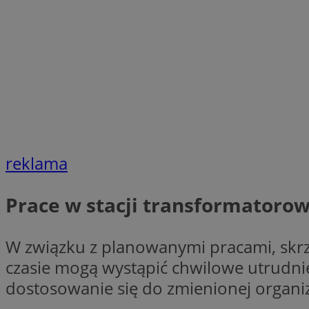
SessID
QeSessID
MvSessID
VISITOR_PRIVACY_
reklama
CookieScriptConse
Prace w stacji transformatoro
Nazwa
W związku z planowanymi pracami, skrzy
Nazwa
ustat_geX0nbp6rXf
Nazwa
czasie mogą wystąpić chwilowe utrudni
ustat_vul69yjwn41
OAID
dostosowanie się do zmienionej organiz
IDE
ustat_xb0w4bmX0c