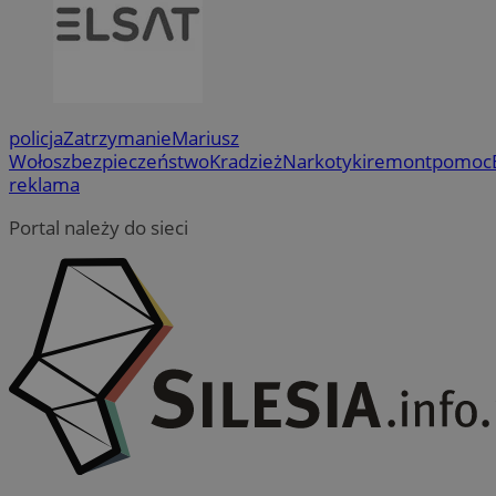
policja
Zatrzymanie
Mariusz
Wołosz
bezpieczeństwo
Kradzież
Narkotyki
remont
pomoc
reklama
Portal należy do sieci