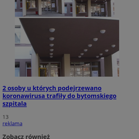
2 osoby u których podejrzewano
koronawirusa trafiły do bytomskiego
szpitala
13
reklama
Zobacz również