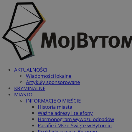
AKTUALNOŚCI
Wiadomości lokalne
Artykuły sponsorowane
KRYMINALNE
MIASTO
INFORMACJE O MIEŚCIE
Historia miasta
Ważne adresy i telefony
Harmonogram wywozu odpadów
Parafie i Msze Święte w Bytomiu
Rozkłady jazdy w Bytomiu