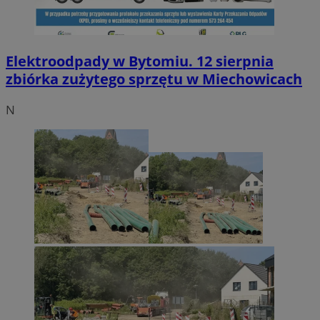
Elektroodpady w Bytomiu. 12 sierpnia
zbiórka zużytego sprzętu w Miechowicach
N