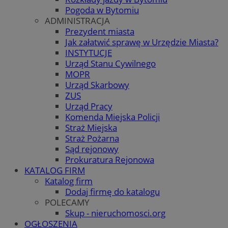
Pogoda w Bytomiu
ADMINISTRACJA
Prezydent miasta
Jak załatwić sprawę w Urzędzie Miasta?
INSTYTUCJE
Urząd Stanu Cywilnego
MOPR
Urząd Skarbowy
ZUS
Urząd Pracy
Komenda Miejska Policji
Straż Miejska
Straż Pożarna
Sąd rejonowy
Prokuratura Rejonowa
KATALOG FIRM
Katalog firm
Dodaj firmę do katalogu
POLECAMY
Skup - nieruchomosci.org
OGŁOSZENIA