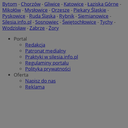
Bytom
-
Chorzów
-
Gliwice
-
Katowice
-
Łaziska Górne
-
Mikołów
-
Mysłowice
-
Orzesze
-
Piekary Śląskie
-
Pyskowice
-
Ruda Śląska
-
Rybnik
-
Siemianowice
-
Silesia.info.pl
-
Sosnowiec
-
Świętochłowice
-
Tychy
-
Wodzisław
-
Zabrze
-
Żory
Portal
Redakcja
Patronat medialny
Praktyki w silesia.info.pl
Regulaminy portalu
Polityka prywatności
Oferta
Napisz do nas
Reklama