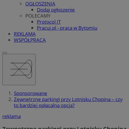
OGŁOSZENIA
Dodaj ogłoszenie
POLECAMY
Protocol IT
Pracuj.pl - praca w Bytomiu
REKLAMA
WSPÓŁPRACA
Sponsorowane
Zewnętrzne parkingi przy Lotnisku Chopina – czy
to bardziej opłacalna opcja?
reklama
Zewnętrzne parkingi przy Lotnisku Chopina