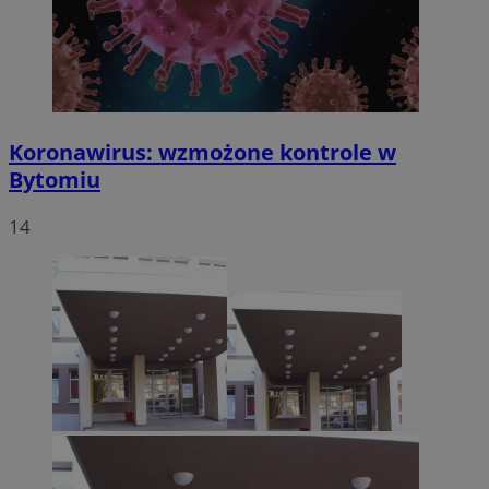
Koronawirus: wzmożone kontrole w
Bytomiu
14