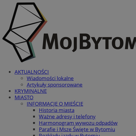
AKTUALNOŚCI
Wiadomości lokalne
Artykuły sponsorowane
KRYMINALNE
MIASTO
INFORMACJE O MIEŚCIE
Historia miasta
Ważne adresy i telefony
Harmonogram wywozu odpadów
Parafie i Msze Święte w Bytomiu
Rozkłady jazdy w Bytomiu