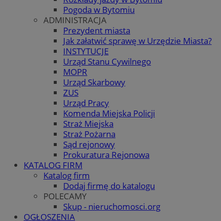
Pogoda w Bytomiu
ADMINISTRACJA
Prezydent miasta
Jak załatwić sprawę w Urzędzie Miasta?
INSTYTUCJE
Urząd Stanu Cywilnego
MOPR
Urząd Skarbowy
ZUS
Urząd Pracy
Komenda Miejska Policji
Straż Miejska
Straż Pożarna
Sąd rejonowy
Prokuratura Rejonowa
KATALOG FIRM
Katalog firm
Dodaj firmę do katalogu
POLECAMY
Skup - nieruchomosci.org
OGŁOSZENIA