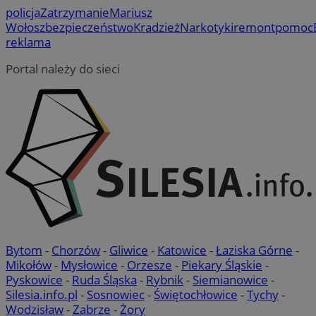
policja
Zatrzymanie
Mariusz
Wołosz
bezpieczeństwo
Kradzież
Narkotyki
remont
pomoc
reklama
Portal należy do sieci
Bytom
-
Chorzów
-
Gliwice
-
Katowice
-
Łaziska Górne
-
Mikołów
-
Mysłowice
-
Orzesze
-
Piekary Śląskie
-
Pyskowice
-
Ruda Śląska
-
Rybnik
-
Siemianowice
-
Silesia.info.pl
-
Sosnowiec
-
Świętochłowice
-
Tychy
-
Wodzisław
-
Zabrze
-
Żory