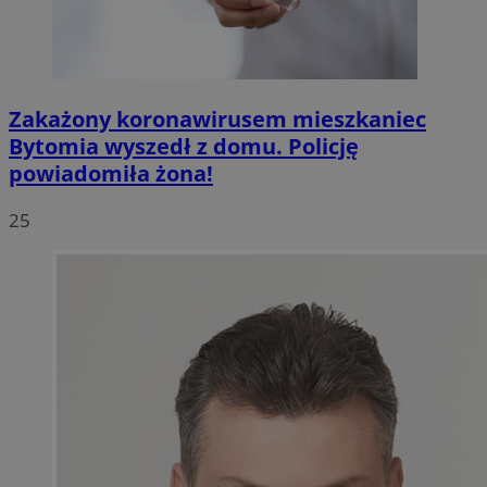
Zakażony koronawirusem mieszkaniec
Bytomia wyszedł z domu. Policję
powiadomiła żona!
25