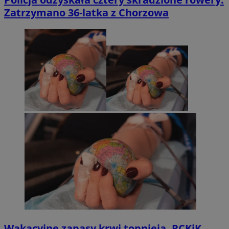
Zatrzymano 36-latka z Chorzowa
Wakacyjne zapasy krwi topnieją. RCKiK