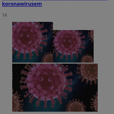
koronawirusem
16