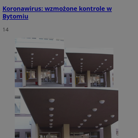
Koronawirus: wzmożone kontrole w
Bytomiu
14