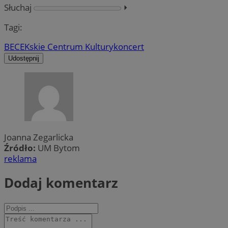
Słuchaj
⏵︎
Tagi:
BECEK
skie Centrum Kultury
koncert
Udostępnij
Joanna Zegarlicka
Źródło:
UM Bytom
reklama
Dodaj komentarz