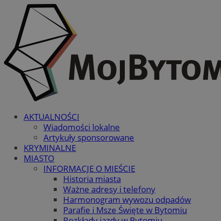
AKTUALNOŚCI
Wiadomości lokalne
Artykuły sponsorowane
KRYMINALNE
MIASTO
INFORMACJE O MIEŚCIE
Historia miasta
Ważne adresy i telefony
Harmonogram wywozu odpadów
Parafie i Msze Święte w Bytomiu
Rozkłady jazdy w Bytomiu