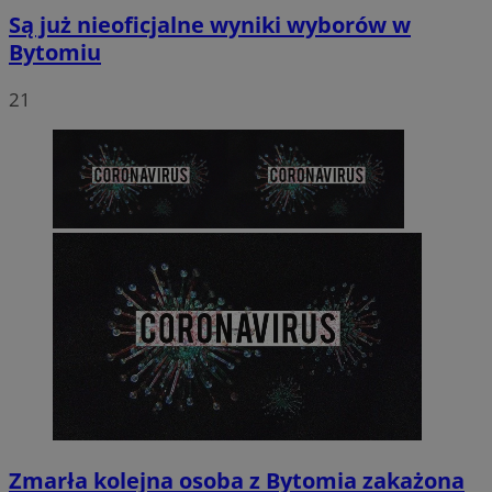
Są już nieoficjalne wyniki wyborów w
Bytomiu
21
Zmarła kolejna osoba z Bytomia zakażona