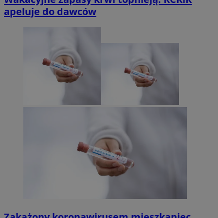
apeluje do dawców
Zakażony koronawirusem mieszkaniec