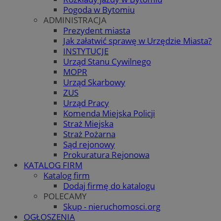
Pogoda w Bytomiu
ADMINISTRACJA
Prezydent miasta
Jak załatwić sprawę w Urzędzie Miasta?
INSTYTUCJE
Urząd Stanu Cywilnego
MOPR
Urząd Skarbowy
ZUS
Urząd Pracy
Komenda Miejska Policji
Straż Miejska
Straż Pożarna
Sąd rejonowy
Prokuratura Rejonowa
KATALOG FIRM
Katalog firm
Dodaj firmę do katalogu
POLECAMY
Skup - nieruchomosci.org
OGŁOSZENIA