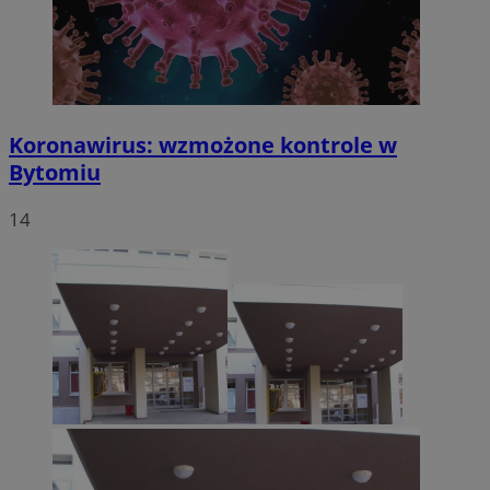
Koronawirus: wzmożone kontrole w
Bytomiu
14