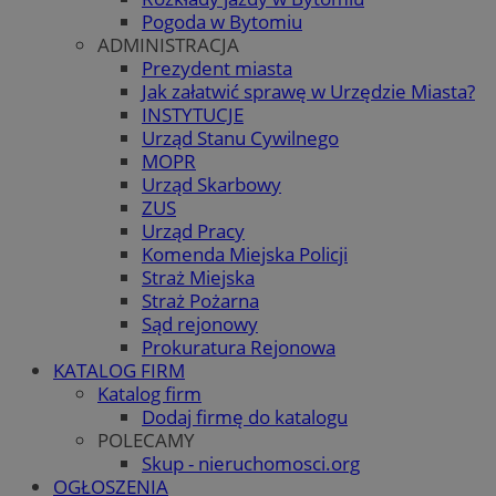
Pogoda w Bytomiu
ADMINISTRACJA
Prezydent miasta
Jak załatwić sprawę w Urzędzie Miasta?
INSTYTUCJE
Urząd Stanu Cywilnego
MOPR
Urząd Skarbowy
ZUS
Urząd Pracy
Komenda Miejska Policji
Straż Miejska
Straż Pożarna
Sąd rejonowy
Prokuratura Rejonowa
KATALOG FIRM
Katalog firm
Dodaj firmę do katalogu
POLECAMY
Skup - nieruchomosci.org
OGŁOSZENIA