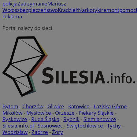
policja
Zatrzymanie
Mariusz
Wołosz
bezpieczeństwo
Kradzież
Narkotyki
remont
pomoc
reklama
Portal należy do sieci
Bytom
-
Chorzów
-
Gliwice
-
Katowice
-
Łaziska Górne
-
Mikołów
-
Mysłowice
-
Orzesze
-
Piekary Śląskie
-
Pyskowice
-
Ruda Śląska
-
Rybnik
-
Siemianowice
-
Silesia.info.pl
-
Sosnowiec
-
Świętochłowice
-
Tychy
-
Wodzisław
-
Zabrze
-
Żory