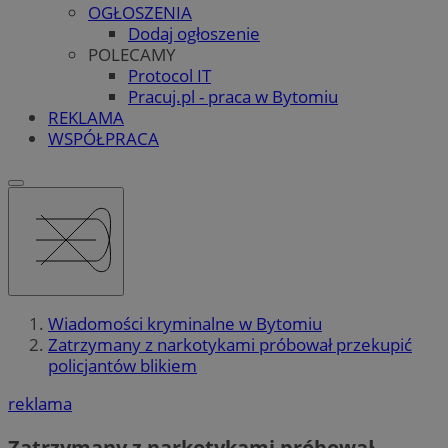
OGŁOSZENIA
Dodaj ogłoszenie
POLECAMY
Protocol IT
Pracuj.pl - praca w Bytomiu
REKLAMA
WSPÓŁPRACA
Wiadomości kryminalne w Bytomiu
Zatrzymany z narkotykami próbował przekupić
policjantów blikiem
reklama
Zatrzymany z narkotykami próbował