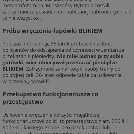
metaamfetamina. Mieszkańcy Bytomia zostali
zatrzymani za posiadaniem substancji zabronionych, ale
to nie wszystko…
Próba wręczenia łapówki BLIKIEM
Podczas interwencji, 36-latek próbował nakłonić
policjantów do odstąpienia od czynności w zamian za
przekazanie pieniędzy.
Nie miał jednak przy sobie
gotówki, więc obiecywał przekazać pieniądze
BLIKIEM
. Zatrzymane za narkotyki osoby trafiły do
policyjnej celi. 36-latek odpowie także za usiłowanie
wręczenia „łapówki”.
Przekupstwo funkcjonariusza to
przestępstwo
Usiłowanie wręczenia korzyści majątkowej
funkcjonariuszowi policji to przestępstwo z art. 229 § 1
Kodeksu karnego, znane jako przekupstwo lub
„łapówka”. Przestępstwo polega na udzieleniu lub