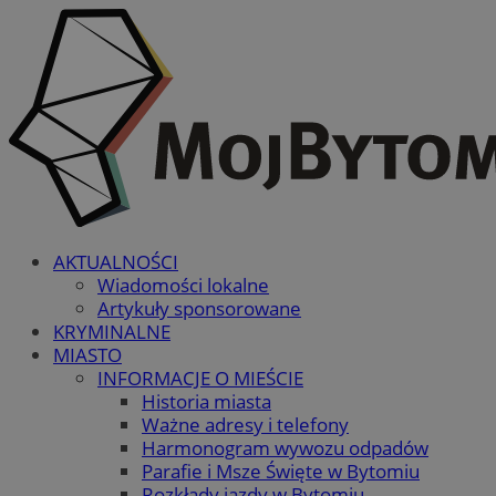
AKTUALNOŚCI
Wiadomości lokalne
Artykuły sponsorowane
KRYMINALNE
MIASTO
INFORMACJE O MIEŚCIE
Historia miasta
Ważne adresy i telefony
Harmonogram wywozu odpadów
Parafie i Msze Święte w Bytomiu
Rozkłady jazdy w Bytomiu