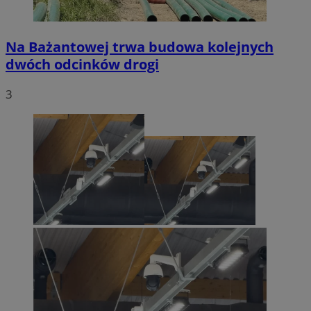
Na Bażantowej trwa budowa kolejnych
dwóch odcinków drogi
3