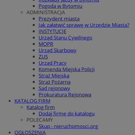
Pogoda w Bytomiu
ADMINISTRACJA
Prezydent miasta
Jak załatwić sprawę w Urzędzie Miasta?
INSTYTUCJE
Urząd Stanu Cywilnego
MOPR
Urząd Skarbowy
ZUS
Urząd Pracy
Komenda Miejska Policji
Straż Miejska
Straż Pożarna
Sąd rejonowy
Prokuratura Rejonowa
KATALOG FIRM
Katalog firm
Dodaj firmę do katalogu
POLECAMY
Skup - nieruchomosci.org
OGŁOSZENIA