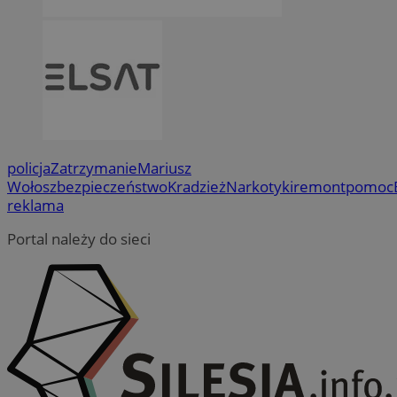
policja
Zatrzymanie
Mariusz
Wołosz
bezpieczeństwo
Kradzież
Narkotyki
remont
pomoc
reklama
Portal należy do sieci