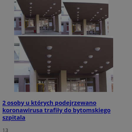
2 osoby u których podejrzewano
koronawirusa trafiły do bytomskiego
szpitala
13