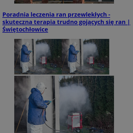
Poradnia leczenia ran przewlekłych -
skuteczna terapia trudno gojących się ran |
Świętochłowice