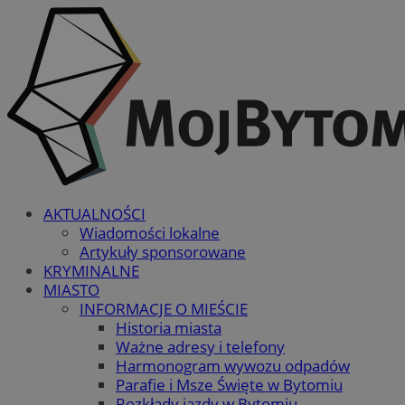
AKTUALNOŚCI
Wiadomości lokalne
Artykuły sponsorowane
KRYMINALNE
MIASTO
INFORMACJE O MIEŚCIE
Historia miasta
Ważne adresy i telefony
Harmonogram wywozu odpadów
Parafie i Msze Święte w Bytomiu
Rozkłady jazdy w Bytomiu