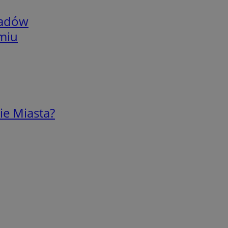
adów
omiu
ie Miasta?