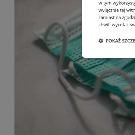
w tym wykorzysty
wyłącznie tej wi
zamiast na zgodz
chwili wycofać s
POKAŻ SZCZ
Niezbędne
Ni
Niezbędne pliki cook
zarządzanie kontem. 
Nazwa