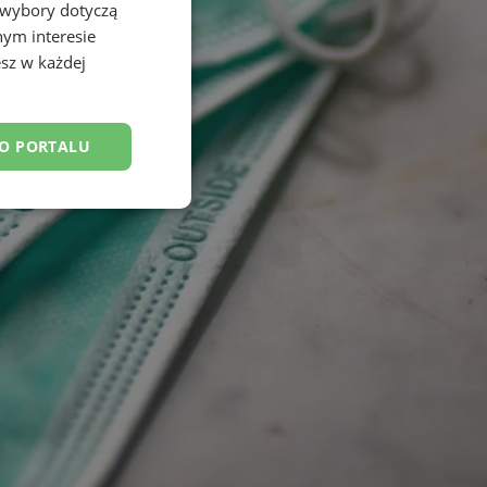
 wybory dotyczą
nym interesie
sz w każdej
DO PORTALU
esklasyfikowane
ane
owanie użytkownika i
j.