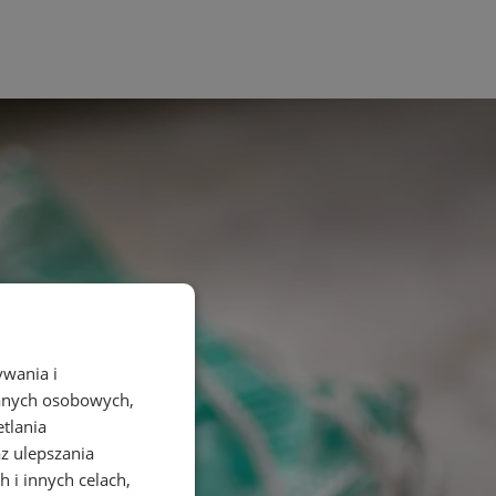
ywania i
danych osobowych,
etlania
az ulepszania
 i innych celach,