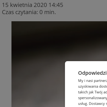
15 kwietnia 2020 14:45
Czas czytania: 0 min.
Odpowiedzia
My i nasi partne
uzyskiwania dost
takich jak Twój a
spersonalizowanyc
usług.
Dostawcy s