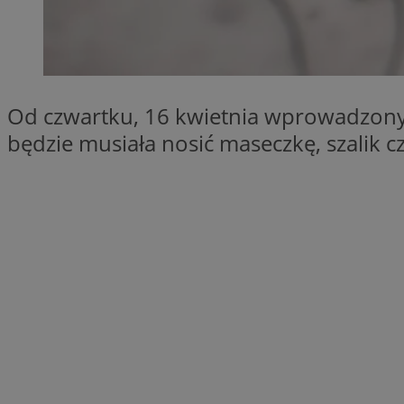
SessID
QeSessID
MvSessID
VISITOR_PRIVACY_
Od czwartku, 16 kwietnia wprowadzony 
będzie musiała nosić maseczkę, szalik cz
CookieScriptConse
Nazwa
Nazwa
ustat_X0xfqtibku3
Nazwa
openstat_njalceuxw
_clsk
__gads
ustat_geX0nbp6rXf