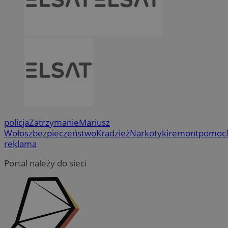
policja
Zatrzymanie
Mariusz
Wołosz
bezpieczeństwo
Kradzież
Narkotyki
remont
pomoc
reklama
Portal należy do sieci