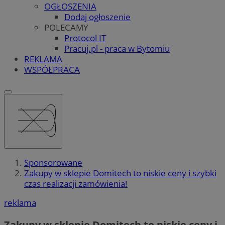
OGŁOSZENIA
Dodaj ogłoszenie
POLECAMY
Protocol IT
Pracuj.pl - praca w Bytomiu
REKLAMA
WSPÓŁPRACA
Sponsorowane
Zakupy w sklepie Domitech to niskie ceny i szybki
czas realizacji zamówienia!
reklama
Zakupy w sklepie Domitech to niskie ceny i