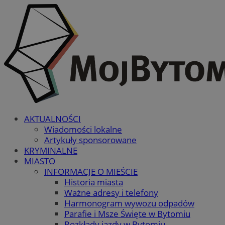
AKTUALNOŚCI
Wiadomości lokalne
Artykuły sponsorowane
KRYMINALNE
MIASTO
INFORMACJE O MIEŚCIE
Historia miasta
Ważne adresy i telefony
Harmonogram wywozu odpadów
Parafie i Msze Święte w Bytomiu
Rozkłady jazdy w Bytomiu