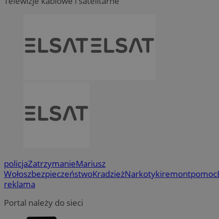
Telewizje kablowe i satelitarne
policja
Zatrzymanie
Mariusz
Wołosz
bezpieczeństwo
Kradzież
Narkotyki
remont
pomoc
reklama
Portal należy do sieci