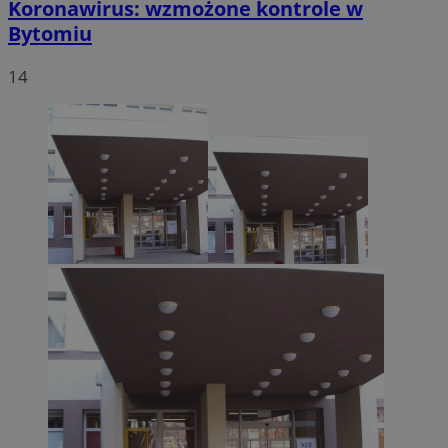
Koronawirus: wzmożone kontrole w
Bytomiu
14