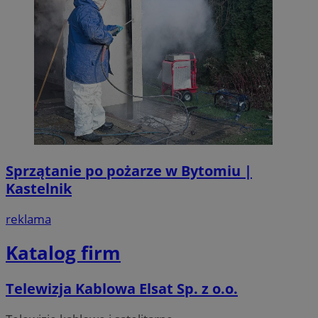
Sprzątanie po pożarze w Bytomiu |
Kastelnik
reklama
Katalog firm
Telewizja Kablowa Elsat Sp. z o.o.