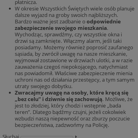
płatnicza.
W okresie Wszystkich Świętych wiele osób planuje
dalsze wyjazd na groby swoich najbliższych.
Bardzo ważne jest zadbanie o
odpowiednie
zabezpieczenie swojego mieszkania
.
Wychodząc, sprawdźmy, czy wszystkie okna i
drzwi są zamknięte. Włączmy alarm, jeśli taki
posiadamy. Możemy również poprosić zaufanego
sąsiada, by zwrócił uwagę na nasze mieszkanie,
wyjmował zostawione w drzwiach ulotki, a w razie
zauważenia czegoś niepokojącego, natychmiast
nas powiadomił. Właściwe zabezpieczenie mienia
uchroni nas od działania przestępcy, a tym samym
utraty swojego dobytku.
Zwracajmy uwagę na osoby, które kręcą się
„bez celu” i dziwnie się zachowują
. Możliwe, że
jest to złodziej, który chodzi i wstępnie „bada
teren”. Dlatego bądźmy czujni, jeżeli cokolwiek
wzbudzi naszą niepewność oraz zburzy poczucie
bezpieczeństwa, zadzwońmy na Policję.
Słuchaj
⏵︎