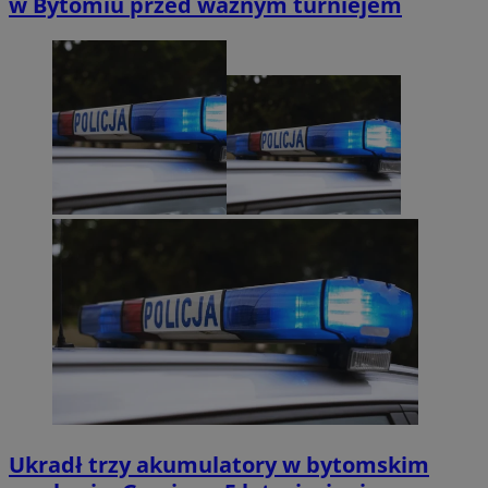
w Bytomiu przed ważnym turniejem
Ukradł trzy akumulatory w bytomskim