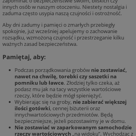
zapominać o bezpieczeństwie swoim, bliskich czy
innych osób w naszym otoczeniu. Niestety nostalgia i
zaduma często usypia naszą czujności i ostrożność.
Aby dni zadumy i pamięci o zmarłych przebiegły
spokojnie, już wcześniej apelujemy o zachowanie
rozsądku, wzmożoną czujność i przestrzeganie kilku
ważnych zasad bezpieczeństwa.
Pamiętaj, aby:
Podczas porządkowania grobów
nie zostawiać,
nawet na chwilę, torebki czy saszetki na
pomniku lub ławce
. Złodziej tylko czeka, aż
podasz mu jak na tacy wszystkie wartościowe
rzeczy, które będzie mógł spieniężyć.
Wybierając się na groby,
nie zabierać większej
ilości gotówki
, cennej biżuterii oraz
innychwartościowych przedmiotów. Będą
bezpieczniejsze, jeżeli pozostawimy je w domu.
Nie zostawiać w zaparkowanym samochodzie
rzeczy wartościowych
„na widoku”. Wychodząc z