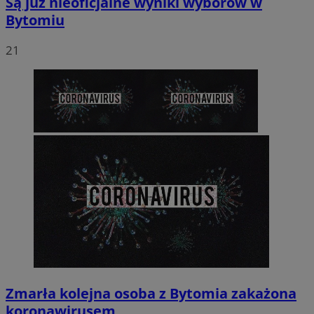
Są już nieoficjalne wyniki wyborów w
Bytomiu
21
Zmarła kolejna osoba z Bytomia zakażona
koronawirusem