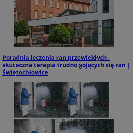
Poradnia leczenia ran przewlekłych -
skuteczna terapia trudno gojących się ran |
Świętochłowice