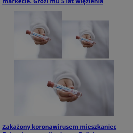
markecie. Grozi mu 5 lat więzienia
Zakażony koronawirusem mieszkaniec