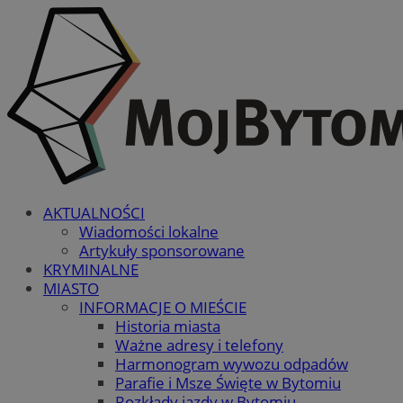
AKTUALNOŚCI
Wiadomości lokalne
Artykuły sponsorowane
KRYMINALNE
MIASTO
INFORMACJE O MIEŚCIE
Historia miasta
Ważne adresy i telefony
Harmonogram wywozu odpadów
Parafie i Msze Święte w Bytomiu
Rozkłady jazdy w Bytomiu