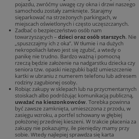
pojazdu, zwróćmy uwagę czy okna i drzwi naszego
samochodu zostały zamknięte. Starajmy
sięparkować na strzeżonych parkingach, w
miejscach oświetlonych i często uczęszczanych.
Zadbać o bezpieczeństwo osób nam
towarzyszących –
dzieci oraz osób starszych
. Nie
„spuszczajmy ich z oka”. W tłumie i na dużych
nekropoliach łatwo jest się zgubić, a wtedy o
panikę nie trudno. Bardzo ważną i pomocną
rzeczą będzie założenie na nadgarstku dziecka czy
seniora tzw. opaski niezgubki bądź umieszczenie
kartki w ubraniu z numerem telefonu lub adresem
rodziny zagubionej osoby.
Robiąc zakupy w sklepach lub na przycmentarnych
stoiskach albo podróżując komunikacją publiczną,
uważać na kieszonkowców
. Torebka powinna
być zawsze zamknięta, umieszczona z przodu, w
zasięgu wzroku, a portfel schowany w głębiej
położonej przedniej kieszeni. W trakcie płacenia za
zakupy nie pokazujmy, ile pieniędzy mamy przy
sobie. Wtedy najlepiej sprawdza się karta