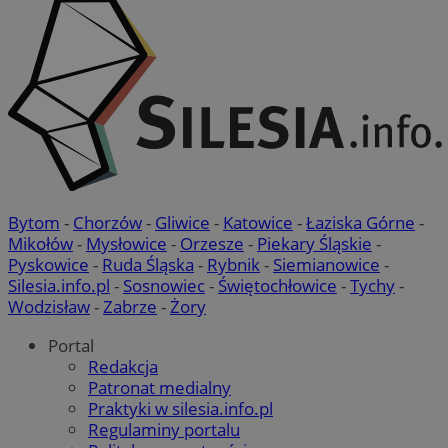
Bytom
-
Chorzów
-
Gliwice
-
Katowice
-
Łaziska Górne
-
Mikołów
-
Mysłowice
-
Orzesze
-
Piekary Śląskie
-
Pyskowice
-
Ruda Śląska
-
Rybnik
-
Siemianowice
-
Silesia.info.pl
-
Sosnowiec
-
Świętochłowice
-
Tychy
-
Wodzisław
-
Zabrze
-
Żory
Portal
Redakcja
Patronat medialny
Praktyki w silesia.info.pl
Regulaminy portalu