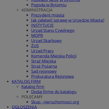
Pogoda w Bytomiu
ADMINISTRACJA
Prezydent miasta
Jak załatwić sprawę w Urzędzie Miasta?
INSTYTUCJE
Urząd Stanu Cywilnego
MOPR
Urząd Skarbowy
ZUS
Urząd Pracy
Komenda Miejska Policji
Straż Miejska
Straż Pożarna
Sąd rejonowy
Prokuratura Rejonowa
KATALOG FIRM
Katalog firm
Dodaj firmę do katalogu
POLECAMY
Skup - nieruchomosci.org
OGŁOSZENIA