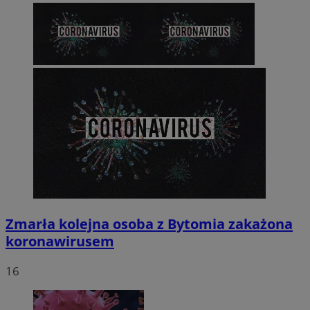
Zmarła kolejna osoba z Bytomia zakażona
koronawirusem
16