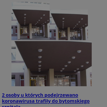
2 osoby u których podejrzewano
koronawirusa trafiły do bytomskiego
szpitala