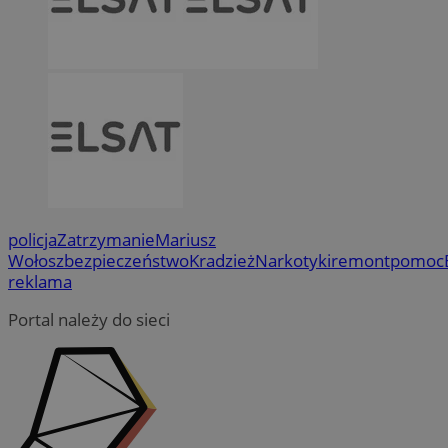
policja
Zatrzymanie
Mariusz
Wołosz
bezpieczeństwo
Kradzież
Narkotyki
remont
pomoc
reklama
Portal należy do sieci