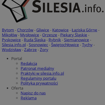
Bytom
-
Chorzów
-
Gliwice
-
Katowice
-
Łaziska Górne
-
Mikołów
-
Mysłowice
-
Orzesze
-
Piekary Śląskie
-
Pyskowice
-
Ruda Śląska
-
Rybnik
-
Siemianowice
-
Silesia.info.pl
-
Sosnowiec
-
Świętochłowice
-
Tychy
-
Wodzisław
-
Zabrze
-
Żory
Portal
Redakcja
Patronat medialny
Praktyki w silesia.info.pl
Regulaminy portalu
Polityka prywatności
Oferta
Napisz do nas
Reklama