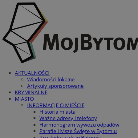
AKTUALNOŚCI
Wiadomości lokalne
Artykuły sponsorowane
KRYMINALNE
MIASTO
INFORMACJE O MIEŚCIE
Historia miasta
Ważne adresy i telefony
Harmonogram wywozu odpadów
Parafie i Msze Święte w Bytomiu
Rozkłady jazdy w Bytomiu