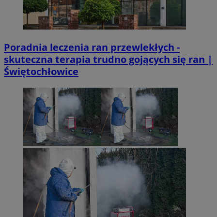
Poradnia leczenia ran przewlekłych -
skuteczna terapia trudno gojących się ran |
Świętochłowice