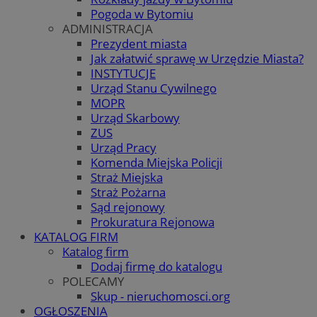
Pogoda w Bytomiu
ADMINISTRACJA
Prezydent miasta
Jak załatwić sprawę w Urzędzie Miasta?
INSTYTUCJE
Urząd Stanu Cywilnego
MOPR
Urząd Skarbowy
ZUS
Urząd Pracy
Komenda Miejska Policji
Straż Miejska
Straż Pożarna
Sąd rejonowy
Prokuratura Rejonowa
KATALOG FIRM
Katalog firm
Dodaj firmę do katalogu
POLECAMY
Skup - nieruchomosci.org
OGŁOSZENIA