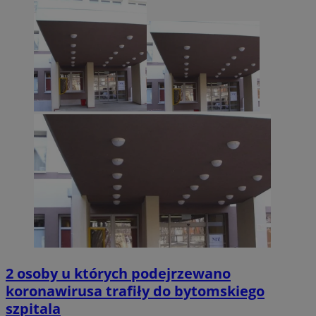
2 osoby u których podejrzewano
koronawirusa trafiły do bytomskiego
szpitala