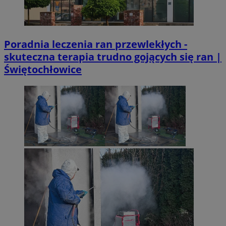
Poradnia leczenia ran przewlekłych -
skuteczna terapia trudno gojących się ran |
Świętochłowice