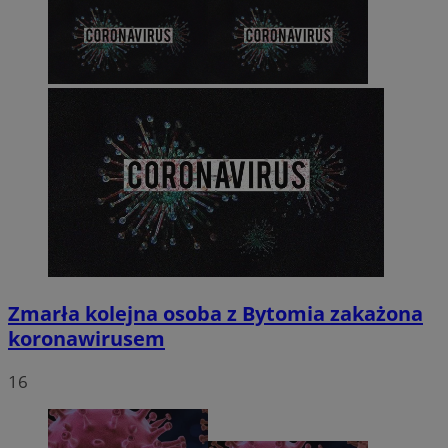
Zmarła kolejna osoba z Bytomia zakażona
koronawirusem
16