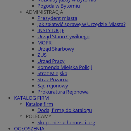
Pogoda w Bytomiu
ADMINISTRACJA
Prezydent miasta
Jak załatwić sprawę w Urzędzie Miasta?
INSTYTUCJE
Urząd Stanu Cywilnego
MOPR
Urząd Skarbowy
ZUS
Urząd Pracy
Komenda Miejska Policji
Straż Miejska
Straż Pożarna
Sąd rejonowy
Prokuratura Rejonowa
KATALOG FIRM
Katalog firm
Dodaj firmę do katalogu
POLECAMY
Skup - nieruchomosci.org
OGŁOSZENIA