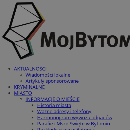
AKTUALNOŚCI
Wiadomości lokalne
Artykuły sponsorowane
KRYMINALNE
MIASTO
INFORMACJE O MIEŚCIE
Historia miasta
Ważne adresy i telefony
Harmonogram wywozu odpadów
Parafie i Msze Święte w Bytomiu
Rozkłady jazdy w Bytomiu