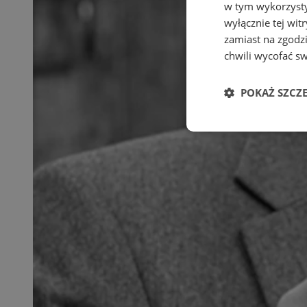
w tym wykorzysty
wyłącznie tej wi
zamiast na zgodz
chwili wycofać s
POKAŻ SZCZ
Niezbędne
Ni
Niezbędne pliki cook
zarządzanie kontem. 
Nazwa