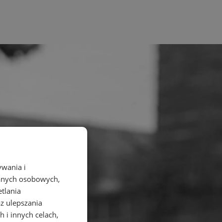
ywania i
danych osobowych,
etlania
az ulepszania
 i innych celach,