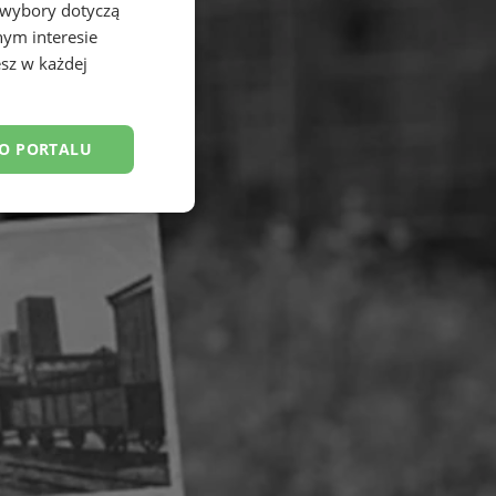
 wybory dotyczą
nym interesie
sz w każdej
DO PORTALU
esklasyfikowane
ane
owanie użytkownika i
j.