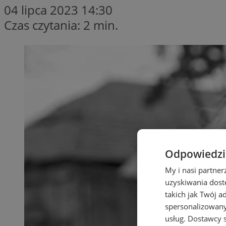
04 lipca 2023 14:30
Czas czytania: 2 min.
Odpowiedzia
My i nasi partne
uzyskiwania dost
takich jak Twój a
spersonalizowanyc
usług.
Dostawcy s