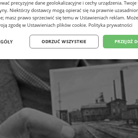
wać precyzyjne dane geolokalizacyjne i cechy urządzenia. Twoje
tryny. Niektórzy dostawcy mogą opierać się na prawnie uzasadnio
ie; masz prawo sprzeciwić się temu w
Ustawieniach reklam
. Może
woją zgodę w
Ustawieniach plików cookie
.
Polityka prywatności
EGÓŁY
ODRZUĆ WSZYSTKIE
PRZEJDŹ 
Wydajność
Targetowanie
Funkcjonalność
Ni
ezbędne
Wydajność
Targetowanie
Funkcjonalność
Niesklasyfikow
ie umożliwiają korzystanie z podstawowych funkcji strony internetowej, takich jak log
Bez niezbędnych plików cookie nie można prawidłowo korzystać ze strony internetowe
Provider
/
Okres
Opis
Domena
przechowywania