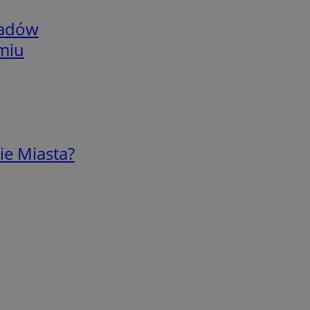
adów
omiu
ie Miasta?