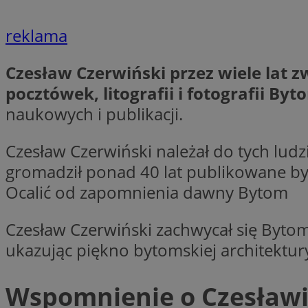
ustat_gp2je732q8z
openstat_njalceuxw
reklama
_clck
__gads
ustat_b5edczww77
openstat_frdle466
Czesław Czerwiński przez wiele lat
VISITOR_INFO1_LIV
__eoi
ustat_i73X2erXxzt
pocztówek, litografii i fotografii Byt
openstat_gid
naukowych i publikacji.
ustat_mtdvkXhXi15
_clsk
YSC
WMF-Uniq
Czesław Czerwiński należał do tych ludzi
_fbp
openstat_7lvv2pj2f
gromadził ponad 40 lat publikowane był
__gpi
Ocalić od zapomnienia dawny Bytom
__Secure-
ROLLOUT_TOKEN
Czesław Czerwiński zachwycał się Bytom
_clsk
ukazując piękno bytomskiej architektur
_ga_NMTLDBQYTE
Wspomnienie o Czesław
_ga