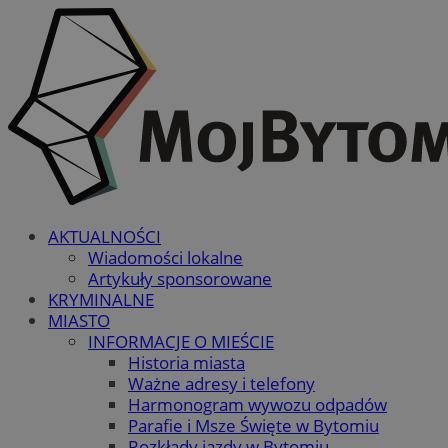
AKTUALNOŚCI
Wiadomości lokalne
Artykuły sponsorowane
KRYMINALNE
MIASTO
INFORMACJE O MIEŚCIE
Historia miasta
Ważne adresy i telefony
Harmonogram wywozu odpadów
Parafie i Msze Święte w Bytomiu
Rozkłady jazdy w Bytomiu