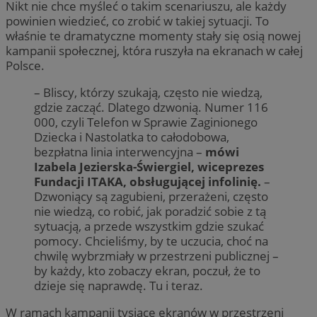
Nikt nie chce myśleć o takim scenariuszu, ale każdy
powinien wiedzieć, co zrobić w takiej sytuacji. To
właśnie te dramatyczne momenty stały się osią nowej
kampanii społecznej, która ruszyła na ekranach w całej
Polsce.
– Bliscy, którzy szukają, często nie wiedzą,
gdzie zacząć. Dlatego dzwonią. Numer 116
000, czyli Telefon w Sprawie Zaginionego
Dziecka i Nastolatka to całodobowa,
bezpłatna linia interwencyjna –
mówi
Izabela Jezierska-Świergiel, wiceprezes
Fundacji ITAKA, obsługującej infolinię.
–
Dzwoniący są zagubieni, przerażeni, często
nie wiedzą, co robić, jak poradzić sobie z tą
sytuacją, a przede wszystkim gdzie szukać
pomocy. Chcieliśmy, by te uczucia, choć na
chwilę wybrzmiały w przestrzeni publicznej –
by każdy, kto zobaczy ekran, poczuł, że to
dzieje się naprawdę. Tu i teraz.
W ramach kampanii tysiące ekranów w przestrzeni