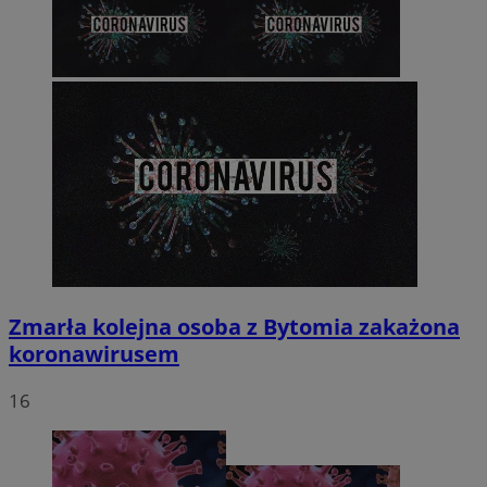
Zmarła kolejna osoba z Bytomia zakażona
koronawirusem
16