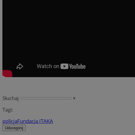
Słuchaj
⏵︎
Tagi:
policja
Fundacja ITAKA
Udostępnij