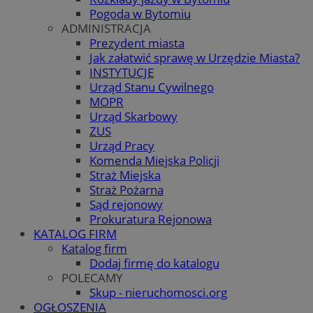
Pogoda w Bytomiu
ADMINISTRACJA
Prezydent miasta
Jak załatwić sprawę w Urzędzie Miasta?
INSTYTUCJE
Urząd Stanu Cywilnego
MOPR
Urząd Skarbowy
ZUS
Urząd Pracy
Komenda Miejska Policji
Straż Miejska
Straż Pożarna
Sąd rejonowy
Prokuratura Rejonowa
KATALOG FIRM
Katalog firm
Dodaj firmę do katalogu
POLECAMY
Skup - nieruchomosci.org
OGŁOSZENIA