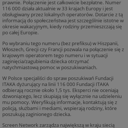
prawnie. Połączenie jest całkowicie bezpłatne. Numer
116 000 działa aktualnie w 33 krajach Europy i jest
obsługiwany przez lokalnych operatorów. Dotarcie z tą
informacją do społeczeństwa jest szczególnie istotne w
okresie wakacyjnym, kiedy rodziny przemieszczają się
po całej Europie.
Po wybraniu tego numeru (bez prefiksu) w Hiszpanii,
Włoszech, Grecji czy Francji pozwala na połączenie się z
krajowym operatorem tego numeru i w sytuacji
zaginięcia/zagubienia dziecka otrzymać
natychmiastową pomoc w poszukiwaniach.
W Polsce specjaliści do spraw poszukiwań Fundacji
ITAKA dyżurujący na linii 116 000 Fundacji ITAKA
odbierają rocznie około 1,5 tys. Eksperci nie oceniają
dzwoniącego, lecz skupiają się wyłącznie na udzieleniu
mu pomocy. Weryfikują informacje, kontaktują się z
policją, służbami i mediami, wspierają rodziny, które
poszukują zaginionego dziecka.
Screen Network zarządza największą w kraju siecią