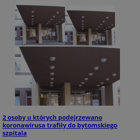
2 osoby u których podejrzewano
koronawirusa trafiły do bytomskiego
szpitala