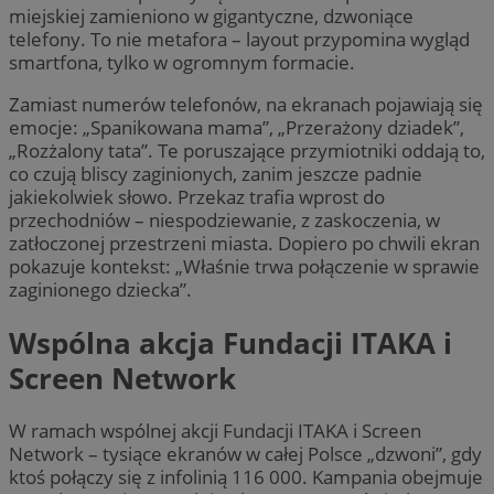
miejskiej zamieniono w gigantyczne, dzwoniące
telefony. To nie metafora – layout przypomina wygląd
smartfona, tylko w ogromnym formacie.
Zamiast numerów telefonów, na ekranach pojawiają się
emocje: „Spanikowana mama”, „Przerażony dziadek”,
„Rozżalony tata”. Te poruszające przymiotniki oddają to,
co czują bliscy zaginionych, zanim jeszcze padnie
jakiekolwiek słowo. Przekaz trafia wprost do
przechodniów – niespodziewanie, z zaskoczenia, w
zatłoczonej przestrzeni miasta. Dopiero po chwili ekran
pokazuje kontekst: „Właśnie trwa połączenie w sprawie
zaginionego dziecka”.
Wspólna akcja Fundacji ITAKA i
Screen Network
W ramach wspólnej akcji Fundacji ITAKA i Screen
Network – tysiące ekranów w całej Polsce „dzwoni”, gdy
ktoś połączy się z infolinią 116 000. Kampania obejmuje