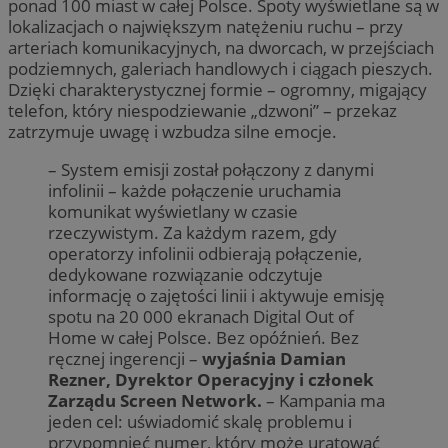
ponad 100 miast w całej Polsce. Spoty wyświetlane są w
lokalizacjach o największym natężeniu ruchu – przy
arteriach komunikacyjnych, na dworcach, w przejściach
podziemnych, galeriach handlowych i ciągach pieszych.
Dzięki charakterystycznej formie – ogromny, migający
telefon, który niespodziewanie „dzwoni” – przekaz
zatrzymuje uwagę i wzbudza silne emocje.
– System emisji został połączony z danymi
infolinii – każde połączenie uruchamia
komunikat wyświetlany w czasie
rzeczywistym. Za każdym razem, gdy
operatorzy infolinii odbierają połączenie,
dedykowane rozwiązanie odczytuje
informację o zajętości linii i aktywuje emisję
spotu na 20 000 ekranach Digital Out of
Home w całej Polsce. Bez opóźnień. Bez
ręcznej ingerencji –
wyjaśnia Damian
Rezner, Dyrektor Operacyjny i członek
Zarządu Screen Network.
– Kampania ma
jeden cel: uświadomić skalę problemu i
przypomnieć numer, który może uratować