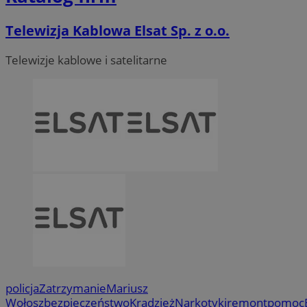
Telewizja Kablowa Elsat Sp. z o.o.
Telewizje kablowe i satelitarne
policja
Zatrzymanie
Mariusz
Wołosz
bezpieczeństwo
Kradzież
Narkotyki
remont
pomoc