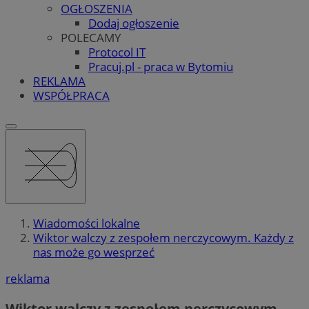
OGŁOSZENIA
Dodaj ogłoszenie
POLECAMY
Protocol IT
Pracuj.pl - praca w Bytomiu
REKLAMA
WSPÓŁPRACA
Wiadomości lokalne
Wiktor walczy z zespołem nerczycowym. Każdy z
nas może go wesprzeć
reklama
Wiktor walczy z zespołem nerczycowym.