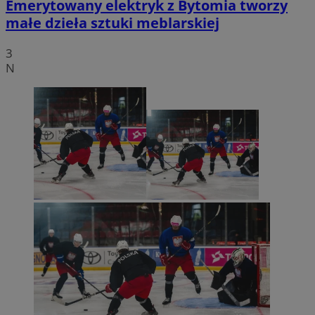
Emerytowany elektryk z Bytomia tworzy
małe dzieła sztuki meblarskiej
3
N