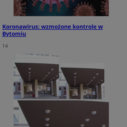
Koronawirus: wzmożone kontrole w
Bytomiu
14