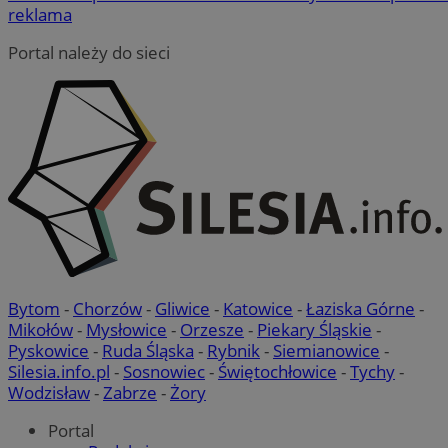
reklama
Portal należy do sieci
Bytom
-
Chorzów
-
Gliwice
-
Katowice
-
Łaziska Górne
-
Mikołów
-
Mysłowice
-
Orzesze
-
Piekary Śląskie
-
Pyskowice
-
Ruda Śląska
-
Rybnik
-
Siemianowice
-
Silesia.info.pl
-
Sosnowiec
-
Świętochłowice
-
Tychy
-
Wodzisław
-
Zabrze
-
Żory
Portal