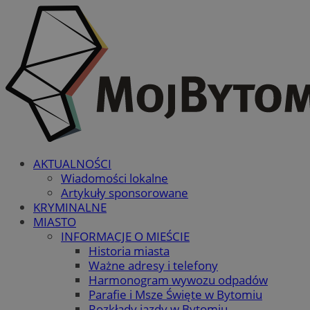
AKTUALNOŚCI
Wiadomości lokalne
Artykuły sponsorowane
KRYMINALNE
MIASTO
INFORMACJE O MIEŚCIE
Historia miasta
Ważne adresy i telefony
Harmonogram wywozu odpadów
Parafie i Msze Święte w Bytomiu
Rozkłady jazdy w Bytomiu