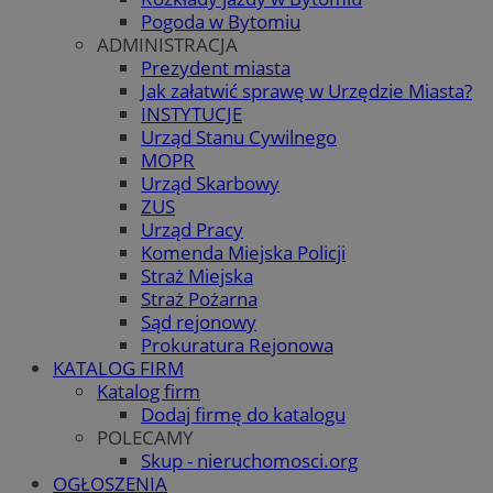
Pogoda w Bytomiu
ADMINISTRACJA
Prezydent miasta
Jak załatwić sprawę w Urzędzie Miasta?
INSTYTUCJE
Urząd Stanu Cywilnego
MOPR
Urząd Skarbowy
ZUS
Urząd Pracy
Komenda Miejska Policji
Straż Miejska
Straż Pożarna
Sąd rejonowy
Prokuratura Rejonowa
KATALOG FIRM
Katalog firm
Dodaj firmę do katalogu
POLECAMY
Skup - nieruchomosci.org
OGŁOSZENIA