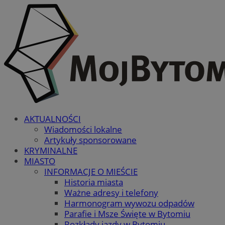
AKTUALNOŚCI
Wiadomości lokalne
Artykuły sponsorowane
KRYMINALNE
MIASTO
INFORMACJE O MIEŚCIE
Historia miasta
Ważne adresy i telefony
Harmonogram wywozu odpadów
Parafie i Msze Święte w Bytomiu
Rozkłady jazdy w Bytomiu