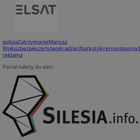
policja
Zatrzymanie
Mariusz
Wołosz
bezpieczeństwo
Kradzież
Narkotyki
remont
pomoc
reklama
Portal należy do sieci