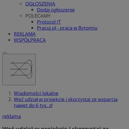
OGŁOSZENIA
Dodaj ogłoszenie
POLECAMY
Protocol IT
Pracuj.pl - praca w Bytomiu
REKLAMA
WSPÓŁPRACA
Wiadomości lokalne
Weź udział w projekcie i skorzystaj ze wsparcia
nawet do 6 tys. zł
reklama
Weź udział w projekcie i skorzystaj ze