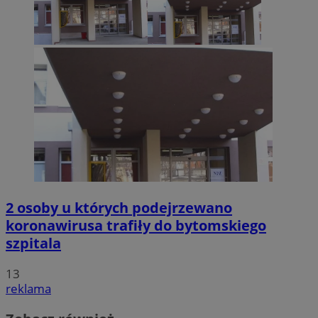
2 osoby u których podejrzewano
koronawirusa trafiły do bytomskiego
szpitala
13
reklama