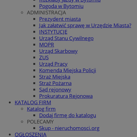
Pogoda w Bytomiu
ADMINISTRACJA
Prezydent miasta
Jak załatwić sprawę w Urzędzie Miasta?
INSTYTUCJE
Urząd Stanu Cywilnego
MOPR
Urząd Skarbowy
ZUS
Urząd Pracy
Komenda Miejska Policji
Straż Miejska
Straż Pożarna
Sąd rejonowy
Prokuratura Rejonowa
KATALOG FIRM
Katalog firm
Dodaj firmę do katalogu
POLECAMY
Skup - nieruchomosci.org
OGŁOSZENIA