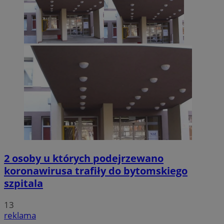
2 osoby u których podejrzewano
koronawirusa trafiły do bytomskiego
szpitala
13
reklama