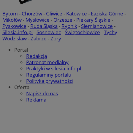
Bytom
-
Chorzów
-
Gliwice
-
Katowice
-
Łaziska Górne
-
Mikołów
-
Mysłowice
-
Orzesze
-
Piekary Śląskie
-
Pyskowice
-
Ruda Śląska
-
Rybnik
-
Siemianowice
-
Silesia.info.pl
-
Sosnowiec
-
Świętochłowice
-
Tychy
-
Wodzisław
-
Zabrze
-
Żory
Portal
Redakcja
Patronat medialny
Praktyki w silesia.info.pl
Regulaminy portalu
Polityka prywatności
Oferta
Napisz do nas
Reklama