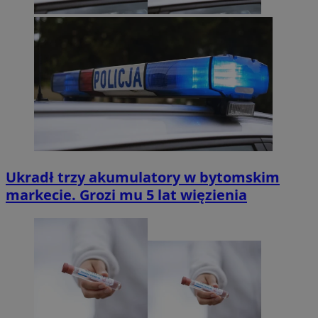
Ukradł trzy akumulatory w bytomskim
markecie. Grozi mu 5 lat więzienia