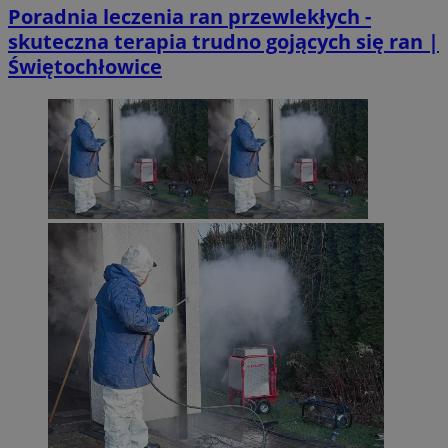
Poradnia leczenia ran przewlekłych -
skuteczna terapia trudno gojących się ran |
Świętochłowice