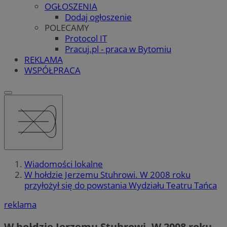
OGŁOSZENIA
Dodaj ogłoszenie
POLECAMY
Protocol IT
Pracuj.pl - praca w Bytomiu
REKLAMA
WSPÓŁPRACA
Wiadomości lokalne
W hołdzie Jerzemu Stuhrowi. W 2008 roku
przyłożył się do powstania Wydziału Teatru Tańca
reklama
W hołdzie Jerzemu Stuhrowi. W 2008 roku