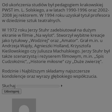
Od ukończenia studiów był pedagogiem krakowskiej
PWST im. L. Solskiego, a w latach 1990-1996 oraz 2002-
2008 jej rektorem. W 1994 roku uzyskał tytuł profesora
w dziedzinie sztuk teatralnych.
W 1972 roku Jerzy Stuhr zadebiutował na dużym
ekranie w filmie „Na wylot”. Stworzył wybitne kreacje
jako tytułowy „Wodzirej” oraz „Amator”. Grał m.in. u
Andrzeja Wajdy, Agnieszki Holland, Krzysztofa
Kieślowskiego czy Juliusza Machulskiego. Jerzy Stuhr był
także scenarzystą i reżyserem filmowym, m.in. „Spis
Cudzołożnic”, „Historie miłosne” czy „Duże zwierzę”.
Rodzinie i Najbliższym składamy najszczersze
kondolencje oraz wyrazy głębokiego współczucia.
Słuchaj
⏵︎
Udostępnij