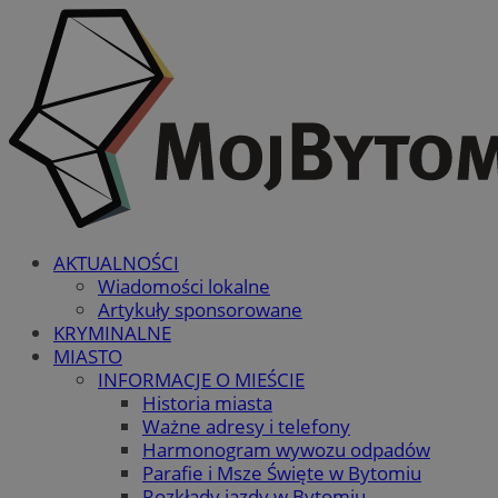
AKTUALNOŚCI
Wiadomości lokalne
Artykuły sponsorowane
KRYMINALNE
MIASTO
INFORMACJE O MIEŚCIE
Historia miasta
Ważne adresy i telefony
Harmonogram wywozu odpadów
Parafie i Msze Święte w Bytomiu
Rozkłady jazdy w Bytomiu