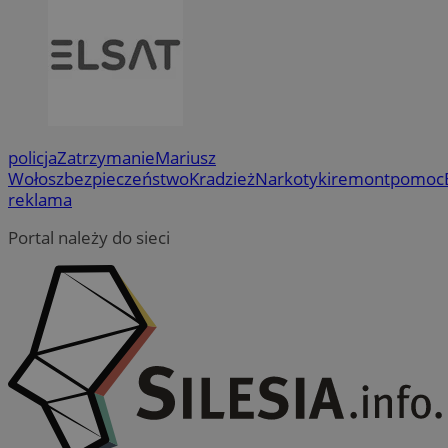
policja
Zatrzymanie
Mariusz
Wołosz
bezpieczeństwo
Kradzież
Narkotyki
remont
pomoc
reklama
Portal należy do sieci