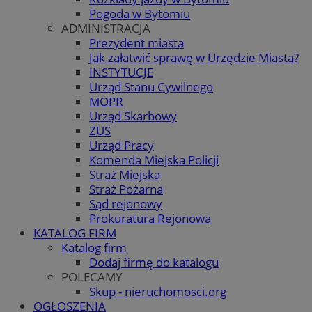
Pogoda w Bytomiu
ADMINISTRACJA
Prezydent miasta
Jak załatwić sprawę w Urzędzie Miasta?
INSTYTUCJE
Urząd Stanu Cywilnego
MOPR
Urząd Skarbowy
ZUS
Urząd Pracy
Komenda Miejska Policji
Straż Miejska
Straż Pożarna
Sąd rejonowy
Prokuratura Rejonowa
KATALOG FIRM
Katalog firm
Dodaj firmę do katalogu
POLECAMY
Skup - nieruchomosci.org
OGŁOSZENIA