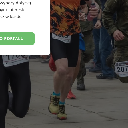
 wybory dotyczą
nym interesie
sz w każdej
DO PORTALU
esklasyfikowane
ane
owanie użytkownika i
j.