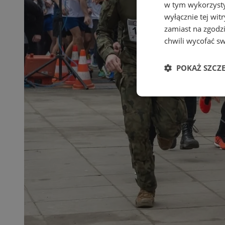
w tym wykorzysty
wyłącznie tej wi
zamiast na zgodz
chwili wycofać s
POKAŻ SZCZ
Niezbędne
Ni
Niezbędne pliki cook
zarządzanie kontem. 
Nazwa