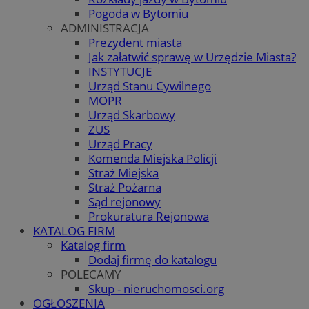
Pogoda w Bytomiu
ADMINISTRACJA
Prezydent miasta
Jak załatwić sprawę w Urzędzie Miasta?
INSTYTUCJE
Urząd Stanu Cywilnego
MOPR
Urząd Skarbowy
ZUS
Urząd Pracy
Komenda Miejska Policji
Straż Miejska
Straż Pożarna
Sąd rejonowy
Prokuratura Rejonowa
KATALOG FIRM
Katalog firm
Dodaj firmę do katalogu
POLECAMY
Skup - nieruchomosci.org
OGŁOSZENIA