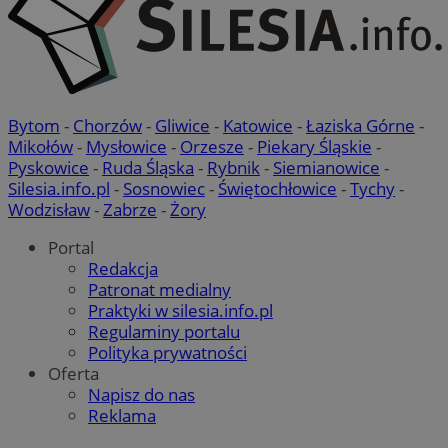
Bytom
-
Chorzów
-
Gliwice
-
Katowice
-
Łaziska Górne
-
Mikołów
-
Mysłowice
-
Orzesze
-
Piekary Śląskie
-
Pyskowice
-
Ruda Śląska
-
Rybnik
-
Siemianowice
-
Silesia.info.pl
-
Sosnowiec
-
Świętochłowice
-
Tychy
-
Wodzisław
-
Zabrze
-
Żory
Portal
Redakcja
Patronat medialny
Praktyki w silesia.info.pl
Regulaminy portalu
Polityka prywatności
Oferta
Napisz do nas
Reklama