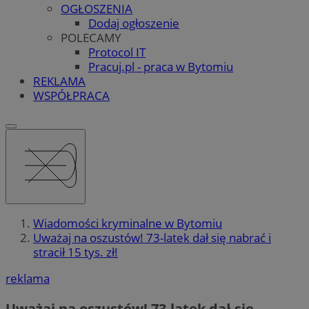
OGŁOSZENIA
Dodaj ogłoszenie
POLECAMY
Protocol IT
Pracuj.pl - praca w Bytomiu
REKLAMA
WSPÓŁPRACA
Wiadomości kryminalne w Bytomiu
Uważaj na oszustów! 73-latek dał się nabrać i
stracił 15 tys. zł!
reklama
Uważaj na oszustów! 73-latek dał się