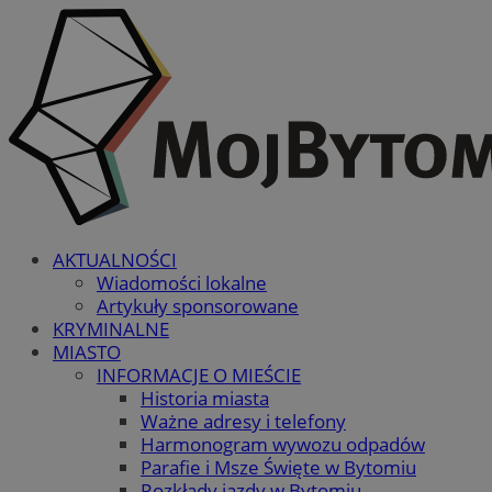
AKTUALNOŚCI
Wiadomości lokalne
Artykuły sponsorowane
KRYMINALNE
MIASTO
INFORMACJE O MIEŚCIE
Historia miasta
Ważne adresy i telefony
Harmonogram wywozu odpadów
Parafie i Msze Święte w Bytomiu
Rozkłady jazdy w Bytomiu