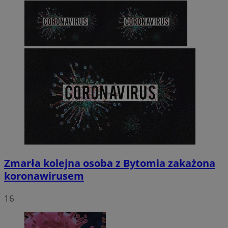
Zmarła kolejna osoba z Bytomia zakażona
koronawirusem
16