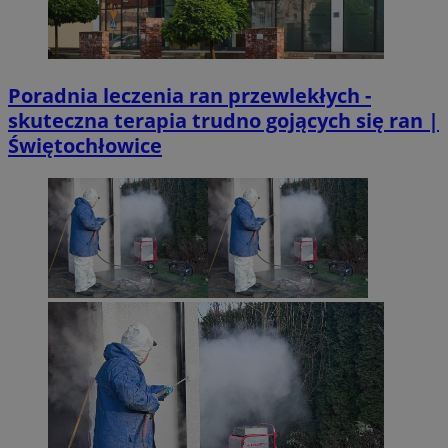
Poradnia leczenia ran przewlekłych -
skuteczna terapia trudno gojących się ran |
Świętochłowice