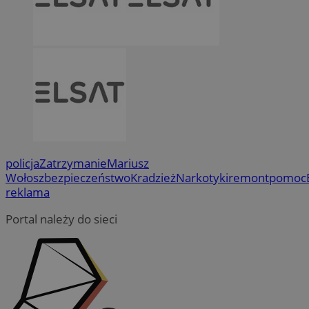
policja
Zatrzymanie
Mariusz
Wołosz
bezpieczeństwo
Kradzież
Narkotyki
remont
pomoc
reklama
Portal należy do sieci