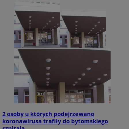
2 osoby u których podejrzewano
koronawirusa trafiły do bytomskiego
szpitala