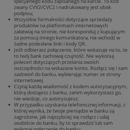
specjalnego kodu zapisanego na karcie. To kod
zwany CVV2/CVC2 i nadrukowany jest obok
podpisu;
Wszystkie formalności dotyczące sprzedaży
produktów na platformach internetowych
załatwiaj na stronie, nie koresponduj z kupującym
za pomocą innego komunikatora, nie wchodź w
żadne podesłane linki i kody QR.
Jeśli odbierasz połączenie, które wskazuje na to, że
to twój bank zachowaj czujność. Nie wykonuj
poleceń dotyczących przelania swoich
oszczędności na wskazane konto. Rozłącz się i sam
zadzwoń do banku, wybierając numer ze strony
internetowej.
Czytaj każdą wiadomość z kodem autoryzacyjnym,
którą dostajesz z banku, zanim wykorzystasz go,
nie wiedząc, co autoryzujesz;
W przypadku uzyskania telefonicznej informacji, z
której wynika, że twoje pieniądze w banku są
zagrożone, jak najszybciej się rozłącz i udaj
osobiście do banku, by to sprawdzić lub sam
wykonaj połączenie do banku;