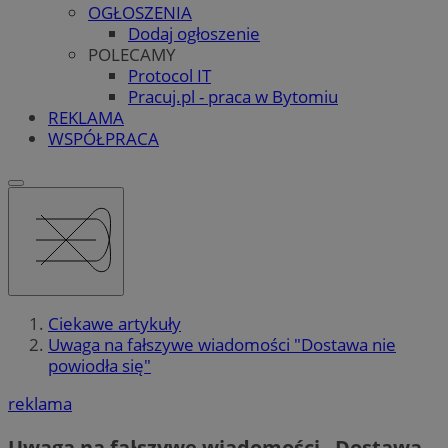
OGŁOSZENIA
Dodaj ogłoszenie
POLECAMY
Protocol IT
Pracuj.pl - praca w Bytomiu
REKLAMA
WSPÓŁPRACA
Ciekawe artykuły
Uwaga na fałszywe wiadomości "Dostawa nie
powiodła się"
reklama
Uwaga na fałszywe wiadomości „Dostawa