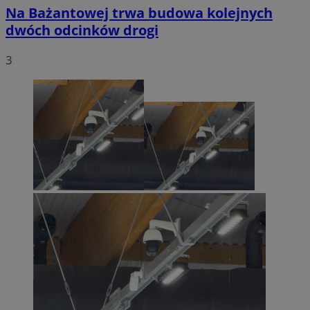
Na Bażantowej trwa budowa kolejnych
dwóch odcinków drogi
3