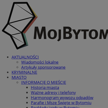
AKTUALNOŚCI
Wiadomości lokalne
Artykuły sponsorowane
KRYMINALNE
MIASTO
INFORMACJE O MIEŚCIE
Historia miasta
Ważne adresy i telefony
Harmonogram wywozu odpadów
Parafie i Msze Święte w Bytomiu
Rozkłady jazdy w Bytomiu