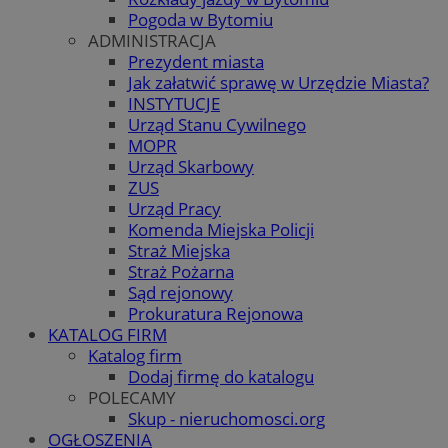
Pogoda w Bytomiu
ADMINISTRACJA
Prezydent miasta
Jak załatwić sprawę w Urzędzie Miasta?
INSTYTUCJE
Urząd Stanu Cywilnego
MOPR
Urząd Skarbowy
ZUS
Urząd Pracy
Komenda Miejska Policji
Straż Miejska
Straż Pożarna
Sąd rejonowy
Prokuratura Rejonowa
KATALOG FIRM
Katalog firm
Dodaj firmę do katalogu
POLECAMY
Skup - nieruchomosci.org
OGŁOSZENIA