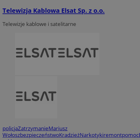
Telewizja Kablowa Elsat Sp. z o.o.
Telewizje kablowe i satelitarne
policja
Zatrzymanie
Mariusz
Wołosz
bezpieczeństwo
Kradzież
Narkotyki
remont
pomoc