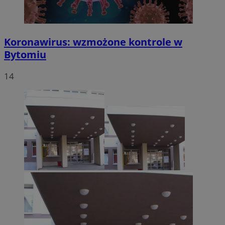
Koronawirus: wzmożone kontrole w
Bytomiu
14