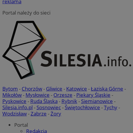
reklama
Portal należy do sieci
Bytom
-
Chorzów
-
Gliwice
-
Katowice
-
Łaziska Górne
-
Mikołów
-
Mysłowice
-
Orzesze
-
Piekary Śląskie
-
Pyskowice
-
Ruda Śląska
-
Rybnik
-
Siemianowice
-
Silesia.info.pl
-
Sosnowiec
-
Świętochłowice
-
Tychy
-
Wodzisław
-
Zabrze
-
Żory
Portal
Redakcja