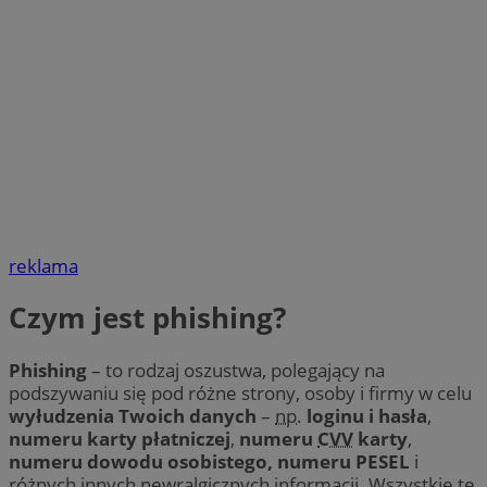
reklama
Czym jest phishing?
Phishing
– to rodzaj oszustwa, polegający na
podszywaniu się pod różne strony, osoby i firmy w celu
wyłudzenia Twoich danych
–
np.
loginu i hasła
,
numeru karty płatniczej
,
numeru
CVV
karty
,
numeru dowodu osobistego, numeru PESEL
i
różnych innych newralgicznych informacji. Wszystkie te