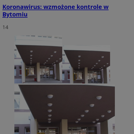
Koronawirus: wzmożone kontrole w
Bytomiu
14