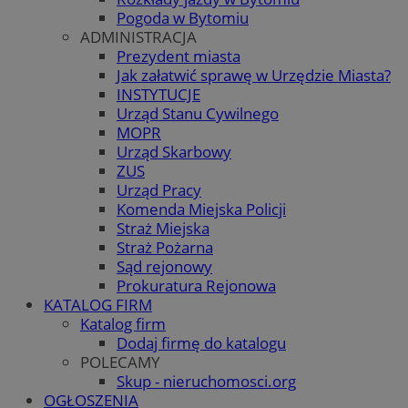
Pogoda w Bytomiu
ADMINISTRACJA
Prezydent miasta
Jak załatwić sprawę w Urzędzie Miasta?
INSTYTUCJE
Urząd Stanu Cywilnego
MOPR
Urząd Skarbowy
ZUS
Urząd Pracy
Komenda Miejska Policji
Straż Miejska
Straż Pożarna
Sąd rejonowy
Prokuratura Rejonowa
KATALOG FIRM
Katalog firm
Dodaj firmę do katalogu
POLECAMY
Skup - nieruchomosci.org
OGŁOSZENIA