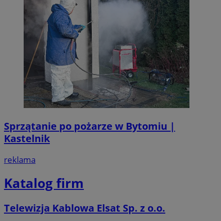
Sprzątanie po pożarze w Bytomiu |
Kastelnik
reklama
Katalog firm
Telewizja Kablowa Elsat Sp. z o.o.