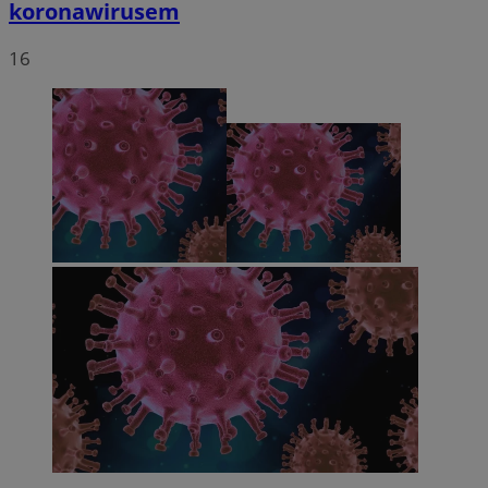
koronawirusem
16