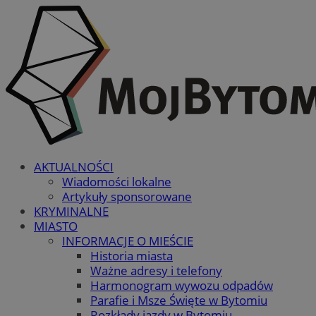
AKTUALNOŚCI
Wiadomości lokalne
Artykuły sponsorowane
KRYMINALNE
MIASTO
INFORMACJE O MIEŚCIE
Historia miasta
Ważne adresy i telefony
Harmonogram wywozu odpadów
Parafie i Msze Święte w Bytomiu
Rozkłady jazdy w Bytomiu