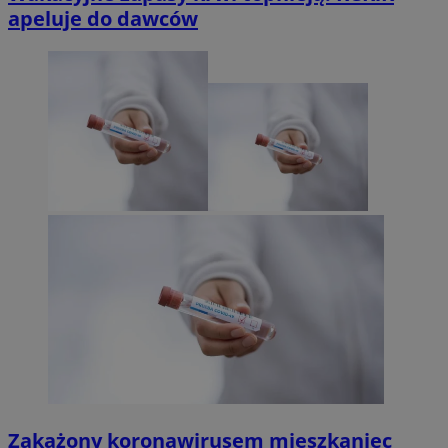
apeluje do dawców
Zakażony koronawirusem mieszkaniec