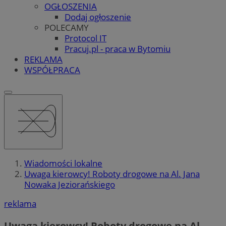
OGŁOSZENIA
Dodaj ogłoszenie
POLECAMY
Protocol IT
Pracuj.pl - praca w Bytomiu
REKLAMA
WSPÓŁPRACA
Wiadomości lokalne
Uwaga kierowcy! Roboty drogowe na Al. Jana
Nowaka Jeziorańskiego
reklama
Uwaga kierowcy! Roboty drogowe na Al.