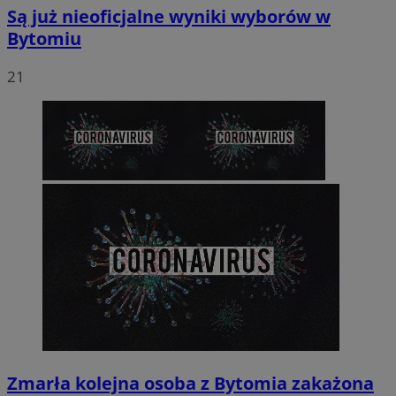
Są już nieoficjalne wyniki wyborów w
Bytomiu
21
Zmarła kolejna osoba z Bytomia zakażona