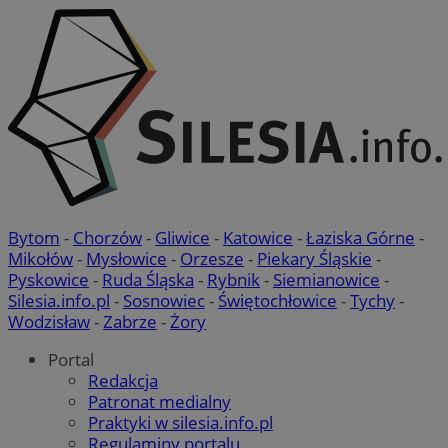
Bytom
-
Chorzów
-
Gliwice
-
Katowice
-
Łaziska Górne
-
Mikołów
-
Mysłowice
-
Orzesze
-
Piekary Śląskie
-
Pyskowice
-
Ruda Śląska
-
Rybnik
-
Siemianowice
-
Silesia.info.pl
-
Sosnowiec
-
Świętochłowice
-
Tychy
-
Wodzisław
-
Zabrze
-
Żory
Portal
Redakcja
Patronat medialny
Praktyki w silesia.info.pl
Regulaminy portalu