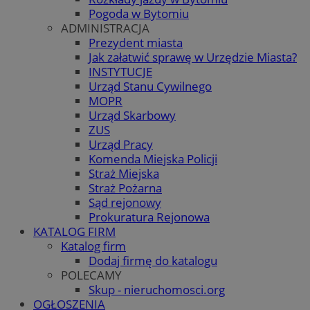
Pogoda w Bytomiu
ADMINISTRACJA
Prezydent miasta
Jak załatwić sprawę w Urzędzie Miasta?
INSTYTUCJE
Urząd Stanu Cywilnego
MOPR
Urząd Skarbowy
ZUS
Urząd Pracy
Komenda Miejska Policji
Straż Miejska
Straż Pożarna
Sąd rejonowy
Prokuratura Rejonowa
KATALOG FIRM
Katalog firm
Dodaj firmę do katalogu
POLECAMY
Skup - nieruchomosci.org
OGŁOSZENIA