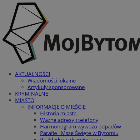
AKTUALNOŚCI
Wiadomości lokalne
Artykuły sponsorowane
KRYMINALNE
MIASTO
INFORMACJE O MIEŚCIE
Historia miasta
Ważne adresy i telefony
Harmonogram wywozu odpadów
Parafie i Msze Święte w Bytomiu
Rozkłady jazdy w Bytomiu