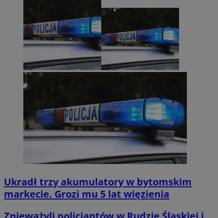
Ukradł trzy akumulatory w bytomskim
markecie. Grozi mu 5 lat więzienia
Znieważyli policjantów w Rudzie Śląskiej i