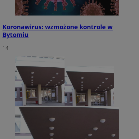
Koronawirus: wzmożone kontrole w
Bytomiu
14