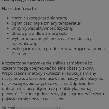
Na co dzień warto:
chronić skórę przed słońcem;
ograniczać nagłe zmiany temperatur;
utrzymywać aktywność fizyczną;
dbać o prawidłową masę ciała;
wybierać kosmetyki przeznaczone do cery
naczynkowej;
wzbogacić dietę o produkty zawierające witaminę
C i rutynę.
Rozszerzone naczynka nie znikają samoistnie i z
czasem mogą obejmować kolejne obszary skóry.
Współczesne metody skutecznie redukują zmiany
naczyniowe, a laserowe usuwanie naczynek należy do
najczęściej wybieranych rozwiązań. Odpowiednio
dobrana terapia połączona z profilaktyką pomaga
przywrócić skórze jednolity wygląd i ograniczyć ryzyko
pojawiania się nowych pajączków.
Słuchaj
⏵︎