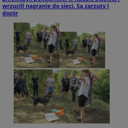
wrzucili nagranie do sieci. Są zarzuty i
dozór