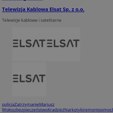
Telewizja Kablowa Elsat Sp. z o.o.
Telewizje kablowe i satelitarne
policja
Zatrzymanie
Mariusz
Wołosz
bezpieczeństwo
Kradzież
Narkotyki
remont
pomoc