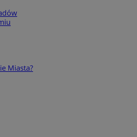
adów
omiu
ie Miasta?