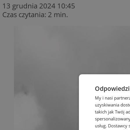
13 grudnia 2024 10:45
Czas czytania: 2 min.
Odpowiedzia
My i nasi partne
uzyskiwania dost
takich jak Twój a
spersonalizowanyc
usług.
Dostawcy s