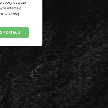
 wybory dotyczą
nym interesie
sz w każdej
DO PORTALU
esklasyfikowane
ane
owanie użytkownika i
j.