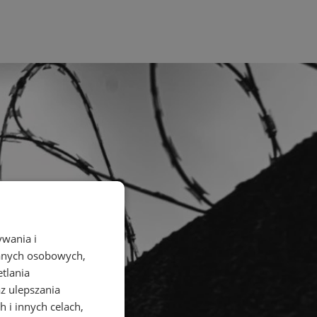
ywania i
danych osobowych,
etlania
az ulepszania
 i innych celach,