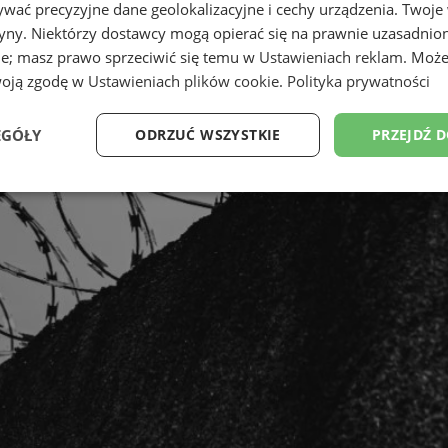
wać precyzyjne dane geolokalizacyjne i cechy urządzenia. Twoje
tryny. Niektórzy dostawcy mogą opierać się na prawnie uzasadnio
ie; masz prawo sprzeciwić się temu w
Ustawieniach reklam
. Może
woją zgodę w
Ustawieniach plików cookie
.
Polityka prywatności
EGÓŁY
ODRZUĆ WSZYSTKIE
PRZEJDŹ 
Wydajność
Targetowanie
Funkcjonalność
Ni
ezbędne
Wydajność
Targetowanie
Funkcjonalność
Niesklasyfikow
ie umożliwiają korzystanie z podstawowych funkcji strony internetowej, takich jak log
Bez niezbędnych plików cookie nie można prawidłowo korzystać ze strony internetowe
Provider
/
Okres
Opis
Domena
przechowywania