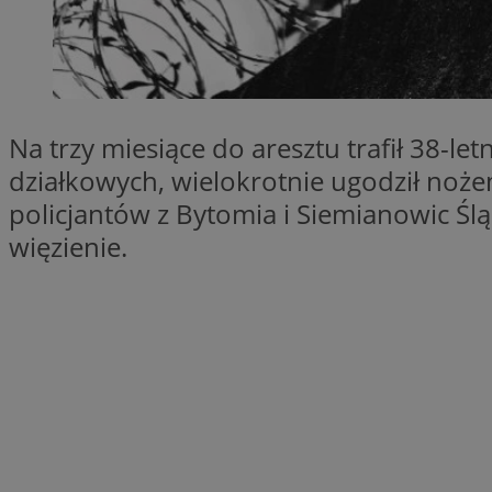
SessID
QeSessID
MvSessID
VISITOR_PRIVACY_
Na trzy miesiące do aresztu trafił 38-l
działkowych, wielokrotnie ugodził noże
policjantów z Bytomia i Siemianowic Śl
więzienie.
CookieScriptConse
Nazwa
Nazwa
ustat_X0xfqtibku3
Nazwa
openstat_njalceuxw
_clsk
__gads
ustat_geX0nbp6rXf