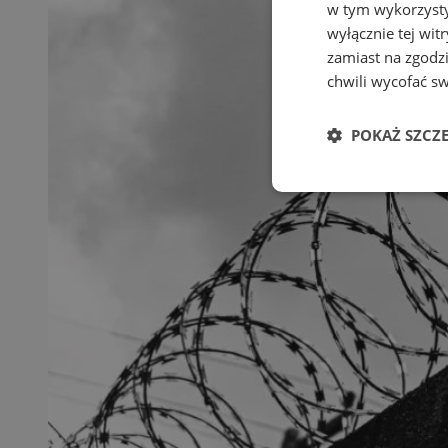
w tym wykorzysty
wyłącznie tej wi
zamiast na zgodz
chwili wycofać s
POKAŻ SZCZ
Niezbędne
Ni
Niezbędne pliki cook
zarządzanie kontem. 
Nazwa